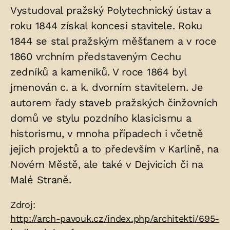
Vystudoval pražský Polytechnický ústav a
v
roku 1844 získal koncesi stavitele. Roku
hrobu:
1844 se stal pražským měšťanem a v roce
1860 vrchním představeným Cechu
zedníků a kameníků. V roce 1864 byl
jmenován c. a k. dvorním stavitelem. Je
autorem řady staveb pražských činžovních
domů ve stylu pozdního klasicismu a
historismu, v mnoha případech i včetně
jejich projektů a to především v Karlíně, na
Novém Městě, ale také v Dejvicích či na
Malé Straně.
Zdroje:
Zdroj:
http://arch-pavouk.cz/index.php/architekti/695-