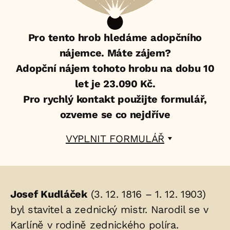
Pro tento hrob hledáme adopčního
nájemce. Máte zájem?
Adopční nájem tohoto hrobu na dobu 10
let je 23.090 Kč.
Pro rychlý kontakt použijte formulář,
ozveme se co nejdříve
VYPLNIT FORMULÁŘ
Životopis
Josef Kudláček
(3. 12. 1816 – 1. 12. 1903)
osoby/osob
byl stavitel a zednický mistr. Narodil se v
Karlíně v rodině zednického políra.
uložených