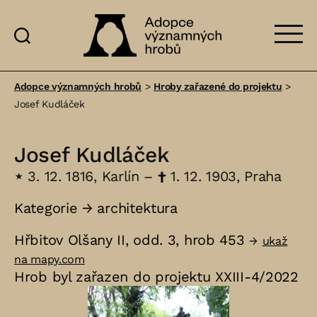
Adopce
významných
Adopce významných hrobů
>
Hroby zařazené do projektu
>
hrobů
Josef Kudláček
Josef Kudláček
⋆
3. 12. 1816, Karlín –
†
1. 12. 1903, Praha
Kategorie →
architektura
Hřbitov Olšany II, odd. 3, hrob 453
→
ukaž
na mapy.com
Hrob byl zařazen do projektu XXIII-4/2022