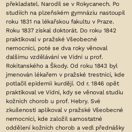
překladatel. Narodil se v Rokycanech. Po
uložených
studiích na plzeňském gymnáziu nastoupil
v
roku 1831 na lékařskou fakultu v Praze.
hrobu:
Roku 1837 získal doktorát. Do roku 1842
praktikoval v pražské Všeobecné
nemocnici, poté se dva roky věnoval
dalšímu vzdělávání ve Vídni u prof.
Rokitanského a Škody. Od roku 1843 byl
jmenován lékařem v pražské trestnici, kde
potlačil epidemii kurdějí. Od r. 1846 opět
praktikoval ve Vídni, kdy se věnoval studiu
kožních chorob u prof. Hebry. Své
zkušenosti aplikoval v pražské Všeobecné
nemocnici, kde založil samostatné
oddělení kožních chorob a vedl přednášky