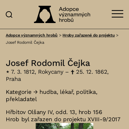
Adopce
významných
Adopce významných hrobů
>
Hroby zařazené do projektu
>
hrobů
Josef Rodomil Čejka
Josef Rodomil Čejka
⋆
7. 3. 1812, Rokycany –
†
25. 12. 1862,
Praha
Kategorie →
hudba
,
lékař
,
politika
,
překladatel
Hřbitov Olšany IV, odd. 13, hrob 156
Hrob byl zařazen do projektu XVIII-9/2017