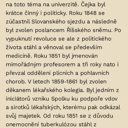
na toto téma na univerzitě. Čejka byl
krátce činný i politicky. Roku 1848 se
zúčastnil Slovanského sjezdu a následně
byl zvolen poslancem Říšského sněmu. Po
vypuknutí revoluce se ale z politického
života stáhl a věnoval se především
medicíně. Roku 1851 byl jmenován
mimořádným profesorem a tři roky nato i
převzal oddělení plicních a pohlavních
chorob. V letech 1859-1861 byl zvolen
děkanem lékařského kolegia. Byl jedním z
iniciátorů vzniku Spolku ku podpoře vdov
a sirotků lékařských, kterému pak odkázal
svůj majetek. Od roku 1851 se z důvodu
onemocnění tuberkulózou stáhl z