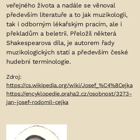
veřejného života a nadále se věnoval
především literatuře a to jak muzikologii,
tak i odborným lékařským pracím, ale i
překladům a beletrii. Přeložil některá
Shakespearova díla, je autorem řady
muzikologických statí a především české
hudební terminologie.
Zdroje:
Zdroj:
https://cs.wikipedia.org/wiki/Josef_%C4%8Cejka
https://encyklopedie.praha2.cz/osobnost/3273-
jan-josef-rodomil-cejka
Fotogalerie: