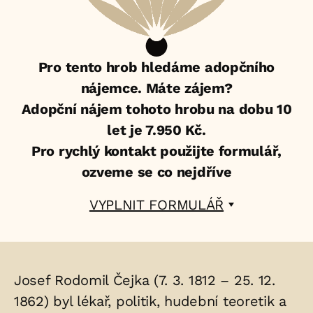
Pro tento hrob hledáme adopčního
nájemce. Máte zájem?
Adopční nájem tohoto hrobu na dobu 10
let je 7.950 Kč.
Pro rychlý kontakt použijte formulář,
ozveme se co nejdříve
VYPLNIT FORMULÁŘ
Životopis
Josef Rodomil Čejka (7. 3. 1812 – 25. 12.
osoby/osob
1862) byl lékař, politik, hudební teoretik a