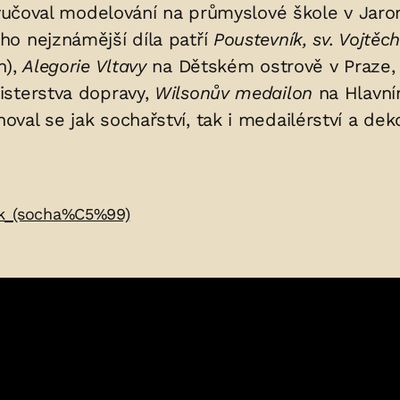
Vyučoval modelování na průmyslové škole v Jaro
ho nejznámější díla patří
Poustevník, sv. Vojtěc
h),
Alegorie Vltavy
na Dětském ostrově v Praze, s
isterstva dopravy,
Wilsonův medailon
na Hlavní
al se jak sochařství, tak i medailérství a deko
rek_(socha%C5%99)