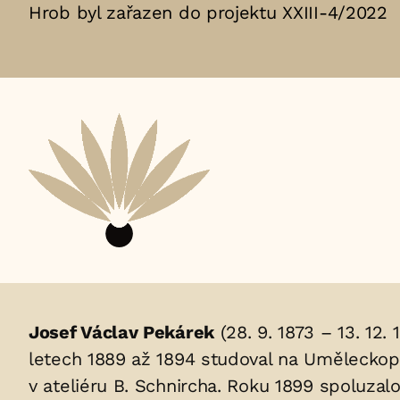
Hrob byl zařazen do projektu XXIII-4/2022
Životopis
Josef Václav Pekárek
(28. 9. 1873 – 13. 12.
letech 1889 až 1894 studoval na Uměleckopr
osoby/osob
v ateliéru B. Schnircha. Roku 1899 spoluzal