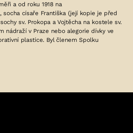
měři a od roku 1918 na
h
, socha císaře Františka (její kopie je před
ochy sv. Prokopa a Vojtěcha na kostele sv.
m nádraží v Praze nebo alegorie dívky ve
rativní plastice. Byl členem Spolku