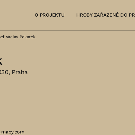
O PROJEKTU
HROBY ZAŘAZENÉ DO P
sef Václav Pekárek
k
930, Praha
a mapy.com