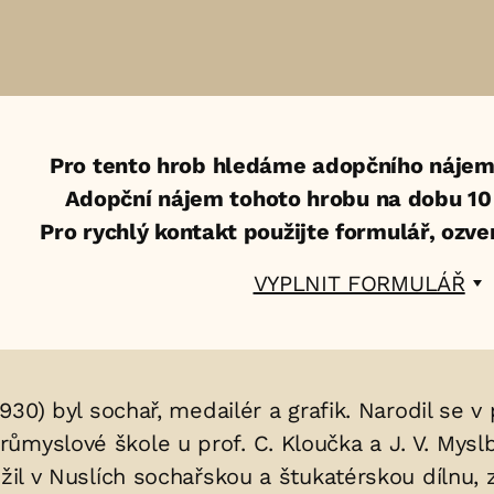
Pro tento hrob hledáme adopčního nájem
Adopční nájem tohoto hrobu na dobu 10 l
Pro rychlý kontakt použijte formulář, ozv
VYPLNIT FORMULÁŘ
 1930) byl sochař, medailér a grafik. Narodil se 
ůmyslové škole u prof. C. Kloučka a J. V. Mysl
ožil v Nuslích sochařskou a štukatérskou dílnu