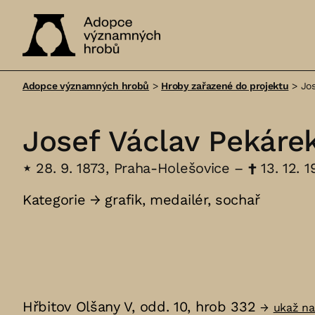
Adopce
významných
Adopce významných hrobů
>
Hroby zařazené do projektu
>
Jo
hrobů
Josef Václav Pekáre
⋆
28. 9. 1873, Praha-Holešovice –
†
13. 12. 1
Kategorie →
grafik
,
medailér
,
sochař
Hřbitov Olšany V, odd. 10, hrob 332
→
ukaž n