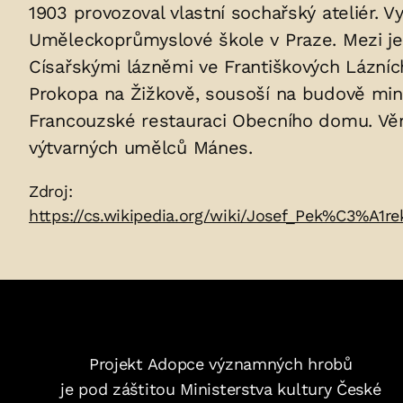
uložených
1903 provozoval vlastní sochařský ateliér. 
Uměleckoprůmyslové škole v Praze. Mezi je
v
Císařskými lázněmi ve Františkových Lázníc
hrobu:
Prokopa na Žižkově, sousoší na budově min
Francouzské restauraci Obecního domu. Věnov
výtvarných umělců Mánes.
Zdroje:
Zdroj:
https://cs.wikipedia.org/wiki/Josef_Pek%C3%A1
Projekt Adopce významných hrobů
je pod záštitou Ministerstva kultury České