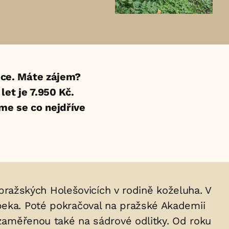
ce. Máte zájem?
et je 7.950 Kč.
eme se co nejdříve
v pražských Holešovicích v rodině koželuha. V
beka. Poté pokračoval na pražské Akademii
, zaměřenou také na sádrové odlitky. Od roku