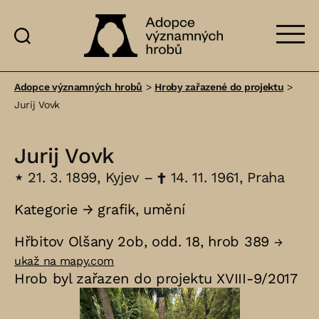
Adopce
významných
Adopce významných hrobů
>
Hroby zařazené do projektu
>
hrobů
Jurij Vovk
Jurij Vovk
⋆
21. 3. 1899, Kyjev –
†
14. 11. 1961, Praha
Kategorie →
grafik
,
umění
Hřbitov Olšany 2ob, odd. 18, hrob 389
→
ukaž na mapy.com
Hrob byl zařazen do projektu XVIII-9/2017