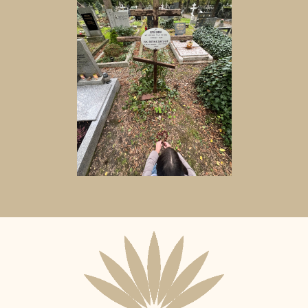
Aktuální
adopční
nájemce: