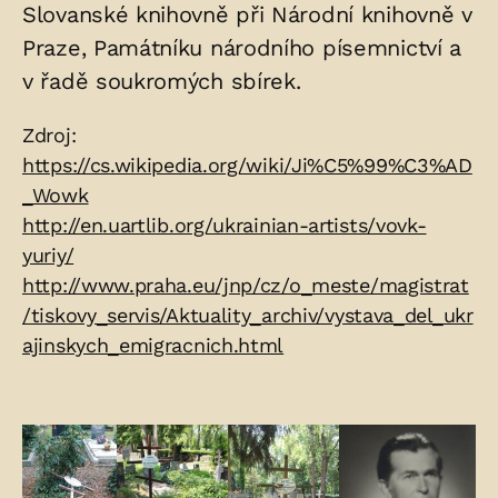
Slovanské knihovně při Národní knihovně v
Praze, Památníku národního písemnictví a
v řadě soukromých sbírek.
Zdroje:
Zdroj:
https://cs.wikipedia.org/wiki/Ji%C5%99%C3%AD
_Wowk
http://en.uartlib.org/ukrainian-artists/vovk-
yuriy/
http://www.praha.eu/jnp/cz/o_meste/magistrat
/tiskovy_servis/Aktuality_archiv/vystava_del_ukr
ajinskych_emigracnich.html
Fotogalerie: