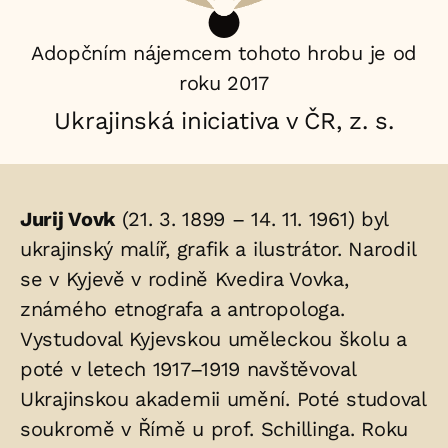
Adopčním nájemcem tohoto hrobu je od
roku 2017
Ukrajinská iniciativa v ČR, z. s.
Životopis
Jurij Vovk
(21. 3. 1899 – 14. 11. 1961) byl
osoby/osob
ukrajinský malíř, grafik a ilustrátor. Narodil
se v Kyjevě v rodině Kvedira Vovka,
uložených
známého etnografa a antropologa.
v
Vystudoval Kyjevskou uměleckou školu a
hrobu:
poté v letech 1917–1919 navštěvoval
Ukrajinskou akademii umění. Poté studoval
soukromě v Římě u prof. Schillinga. Roku