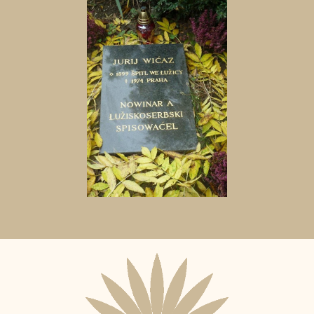
Aktuální
adopční
nájemce: