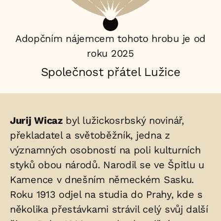
Adopčním nájemcem tohoto hrobu je od
roku 2025
Společnost přátel Lužice
Životopis
Jurij Wicaz
byl lužickosrbský novinář,
osoby/osob
překladatel a světoběžník, jedna z
významných osobností na poli kulturních
uložených
styků obou národů. Narodil se ve Špitlu u
v
Kamence v dnešním německém Sasku.
hrobu:
Roku 1913 odjel na studia do Prahy, kde s
několika přestávkami strávil celý svůj další