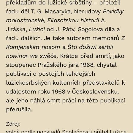
překladům do lužické srbštiny – přeložil
řadu děl T. G. Masaryka, Nerudovy
Povídky
malostranské
,
Filosofskou historii
A.
Jiráska,
Lužici
od J. Páty, Gogolova díla a
řadu dalších. Je také autorem memoárů
Z
Kamjenskim nosom
a
Što dožiwi serbii
nowinar we swěće
. Krátce před smrtí, jako
stoupenec Pražského jara 1968, chystal
publikaci o postojích tehdejších
lužickosrbských kulturních představitelů k
událostem roku 1968 v Československu,
ale jeho náhlá smrt práci na této publikaci
přerušila.
Zdroje:
Zdroj:
volně podle podkladů Společnosti přátel Lužice