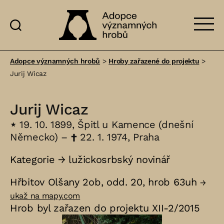
Adopce
významných
Adopce významných hrobů
>
Hroby zařazené do projektu
>
hrobů
Jurij Wicaz
Jurij Wicaz
⋆
19. 10. 1899, Špitl u Kamence (dnešní
Německo) –
†
22. 1. 1974, Praha
Kategorie →
lužickosrbský novinář
Hřbitov Olšany 2ob, odd. 20, hrob 63uh
→
ukaž na mapy.com
Hrob byl zařazen do projektu XII-2/2015