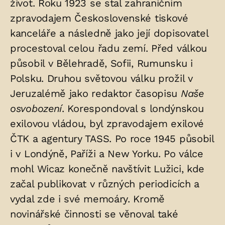
život. Roku 1923 se stal zahraničním
zpravodajem Československé tiskové
kanceláře a následně jako její dopisovatel
procestoval celou řadu zemí. Před válkou
působil v Bělehradě, Sofii, Rumunsku i
Polsku. Druhou světovou válku prožil v
Jeruzalémě jako redaktor časopisu
Naše
osvobození
. Korespondoval s londýnskou
exilovou vládou, byl zpravodajem exilové
ČTK a agentury TASS. Po roce 1945 působil
i v Londýně, Paříži a New Yorku. Po válce
mohl Wicaz konečně navštívit Lužici, kde
začal publikovat v různých periodicích a
vydal zde i své memoáry. Kromě
novinářské činnosti se věnoval také