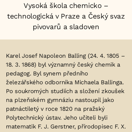
Vysoká škola chemicko –
technologická v Praze a Český svaz
pivovarů a sladoven
Životopis
Karel Josef Napoleon Balling (24. 4. 1805 –
osoby/osob
18. 3. 1868) byl významný český chemik a
pedagog. Byl synem předního
uložených
železářského odborníka Michaela Ballinga.
v
Po soukromých studiích a složení zkoušek
hrobu:
na plzeňském gymnáziu nastoupil jako
patnáctiletý v roce 1820 na pražský
Polytechnický ústav. Jeho učiteli byli
matematik F. J. Gerstner, přírodopisec F. X.