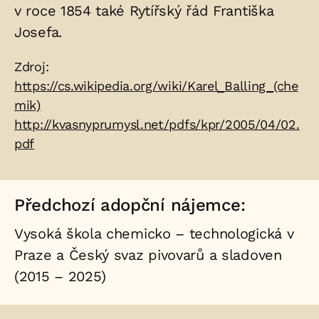
v roce 1854 také Rytířský řád Františka
Josefa.
Zdroje:
Zdroj:
https://cs.wikipedia.org/wiki/Karel_Balling_(che
mik)
http://kvasnyprumysl.net/pdfs/kpr/2005/04/02.
pdf
Předchozí adopční nájemce:
Vysoká škola chemicko – technologická v
Praze a Český svaz pivovarů a sladoven
(2015 – 2025)