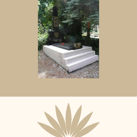
Aktuální
adopční
nájemce: