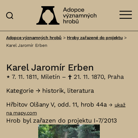
Adopce
významných
Adopce významných hrobů
>
Hroby zařazené do projektu
>
hrobů
Karel Jaromír Erben
Karel Jaromír Erben
⋆
7. 11. 1811, Miletín –
†
21. 11. 1870, Praha
Kategorie →
historik
,
literatura
Hřbitov Olšany V, odd. 11, hrob 44a
→
ukaž
na mapy.com
Hrob byl zařazen do projektu I-7/2013