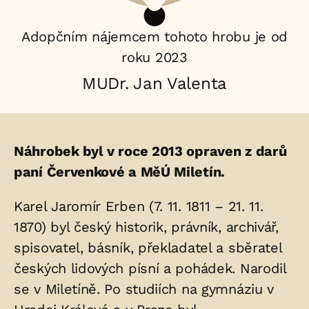
Adopčním nájemcem tohoto hrobu je od
roku 2023
MUDr. Jan Valenta
Životopis
Náhrobek byl v roce 2013 opraven z darů
osoby/osob
paní Červenkové a MěÚ Miletín.
uložených
Karel Jaromír Erben (7. 11. 1811 – 21. 11.
v
1870) byl český historik, právník, archivář,
hrobu:
spisovatel, básník, překladatel a sběratel
českých lidových písní a pohádek. Narodil
se v Miletíně. Po studiích na gymnáziu v