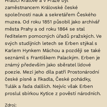
Hradci Králové a v Praze byl
zaměstnancem Královské české
společnosti nauk a sekretářem Českého
muzea. Od roku 1851 působil jako archivář
města Prahy a od roku 1864 se stal
ředitelem pomocných úřadů pražských. Ve
svých studijních letech se Erben stýkal s
Karlem Hynkem Máchou a později se také
seznámil s Františkem Palackým. Erben je
známý především jako sběratel lidové
poezie. Mezi jeho díla patří Prostonárodní
české písně a říkadla, České pohádky,
Tulák a řada dalších. Nejvíc však Erben
proslul sbírkou Kytice z pověstí národních.
Zdroje:
Zdroj: