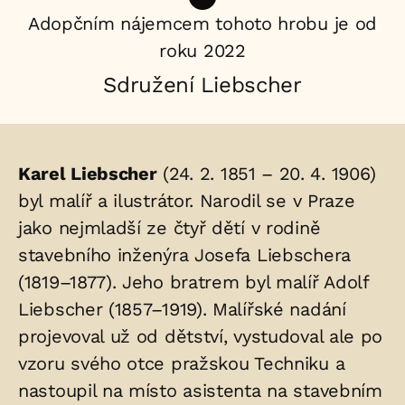
Adopčním nájemcem tohoto hrobu je od
roku 2022
Sdružení Liebscher
Životopis
Karel Liebscher
(24. 2. 1851 – 20. 4. 1906)
osoby/osob
byl malíř a ilustrátor. Narodil se v Praze
jako nejmladší ze čtyř dětí v rodině
uložených
stavebního inženýra Josefa Liebschera
v
(1819–1877). Jeho bratrem byl malíř Adolf
hrobu:
Liebscher (1857–1919). Malířské nadání
projevoval už od dětství, vystudoval ale po
vzoru svého otce pražskou Techniku a
nastoupil na místo asistenta na stavebním