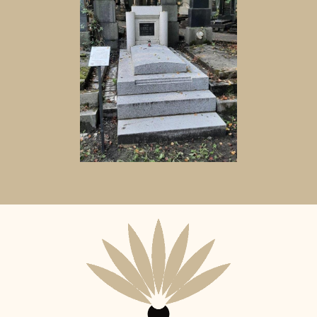
Aktuální
adopční
nájemce: