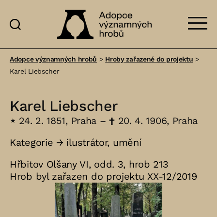
Adopce
významných
Adopce významných hrobů
>
Hroby zařazené do projektu
>
hrobů
Karel Liebscher
Karel Liebscher
⋆
24. 2. 1851, Praha –
†
20. 4. 1906, Praha
Kategorie →
ilustrátor
,
umění
Hřbitov Olšany VI, odd. 3, hrob 213
Hrob byl zařazen do projektu XX-12/2019