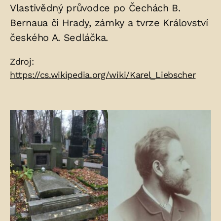
Vlastivědný průvodce po Čechách B.
Bernaua či Hrady, zámky a tvrze Království
českého A. Sedláčka.
Zdroje:
Zdroj:
https://cs.wikipedia.org/wiki/Karel_Liebscher
Fotogalerie: