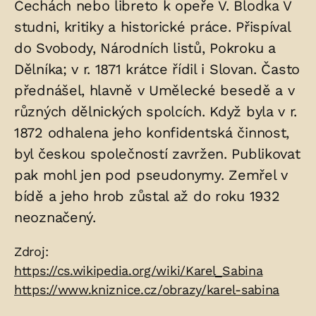
Čechách nebo libreto k opeře V. Blodka V
studni, kritiky a historické práce. Přispíval
do Svobody, Národních listů, Pokroku a
Dělníka; v r. 1871 krátce řídil i Slovan. Často
přednášel, hlavně v Umělecké besedě a v
různých dělnických spolcích. Když byla v r.
1872 odhalena jeho konfidentská činnost,
byl českou společností zavržen. Publikovat
pak mohl jen pod pseudonymy. Zemřel v
bídě a jeho hrob zůstal až do roku 1932
neoznačený.
Zdroje:
Zdroj:
https://cs.wikipedia.org/wiki/Karel_Sabina
https://www.kniznice.cz/obrazy/karel-sabina