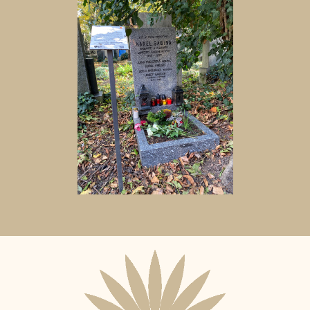
Aktuální
adopční
nájemce: