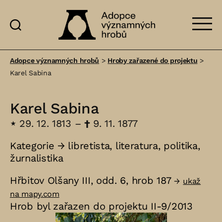
Adopce
významných
Adopce významných hrobů
>
Hroby zařazené do projektu
>
hrobů
Karel Sabina
Karel Sabina
⋆
29. 12. 1813 –
†
9. 11. 1877
Kategorie →
libretista
,
literatura
,
politika
,
žurnalistika
Hřbitov Olšany III, odd. 6, hrob 187
→
ukaž
na mapy.com
Hrob byl zařazen do projektu II-9/2013