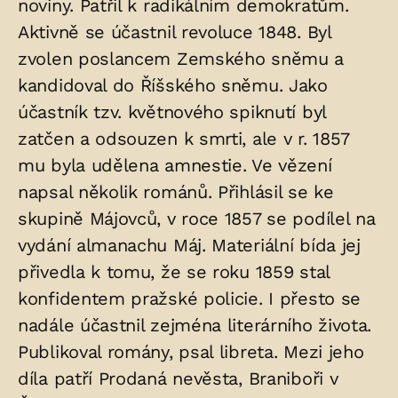
noviny. Patřil k radikálním demokratům.
Aktivně se účastnil revoluce 1848. Byl
zvolen poslancem Zemského sněmu a
kandidoval do Říšského sněmu. Jako
účastník tzv. květnového spiknutí byl
zatčen a odsouzen k smrti, ale v r. 1857
mu byla udělena amnestie. Ve vězení
napsal několik románů. Přihlásil se ke
skupině Májovců, v roce 1857 se podílel na
vydání almanachu Máj. Materiální bída jej
přivedla k tomu, že se roku 1859 stal
konfidentem pražské policie. I přesto se
nadále účastnil zejména literárního života.
Publikoval romány, psal libreta. Mezi jeho
díla patří Prodaná nevěsta, Braniboři v