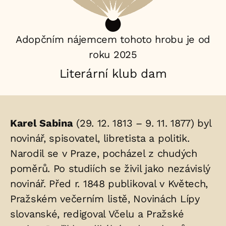
Adopčním nájemcem tohoto hrobu je od
roku 2025
Literární klub dam
Životopis
Karel Sabina
(29. 12. 1813 – 9. 11. 1877) byl
osoby/osob
novinář, spisovatel, libretista a politik.
Narodil se v Praze, pocházel z chudých
uložených
poměrů. Po studiích se živil jako nezávislý
v
novinář. Před r. 1848 publikoval v Květech,
hrobu:
Pražském večerním listě, Novinách Lípy
slovanské, redigoval Včelu a Pražské