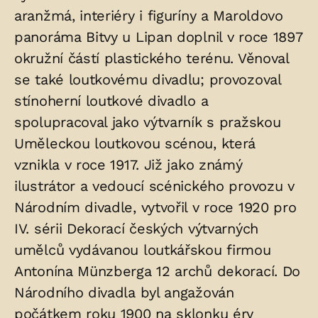
aranžmá, interiéry i figuríny a Maroldovo
panoráma Bitvy u Lipan doplnil v roce 1897
okružní částí plastického terénu. Věnoval
se také loutkovému divadlu; provozoval
stínoherní loutkové divadlo a
spolupracoval jako výtvarník s pražskou
Uměleckou loutkovou scénou, která
vznikla v roce 1917. Již jako známý
ilustrátor a vedoucí scénického provozu v
Národním divadle, vytvořil v roce 1920 pro
IV. sérii Dekorací českých výtvarných
umělců vydávanou loutkářskou firmou
Antonína Münzberga 12 archů dekorací. Do
Národního divadla byl angažován
počátkem roku 1900 na sklonku éry