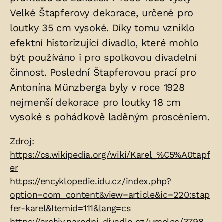
Velké Štapferovy dekorace, určené pro
loutky 35 cm vysoké. Díky tomu vzniklo
efektní historizující divadlo, které mohlo
být používáno i pro spolkovou divadelní
činnost. Poslední Štapferovou prací pro
Antonína Münzberga byly v roce 1928
nejmenší dekorace pro loutky 18 cm
vysoké s pohádkově laděným proscéniem.
Zdroje:
Zdroj:
https://cs.wikipedia.org/wiki/Karel_%C5%A0tapf
er
https://encyklopedie.idu.cz/index.php?
option=com_content&view=article&id=220:stap
fer-karel&Itemid=111&lang=cs
https://archiv.narodni-divadlo.cz/umelec/3798