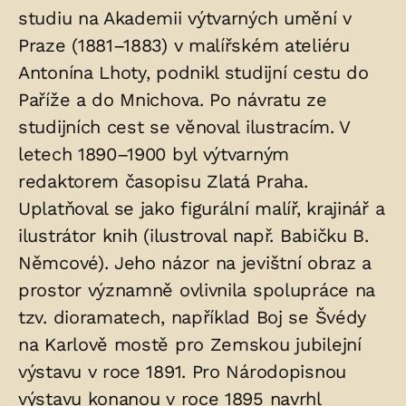
studiu na Akademii výtvarných umění v
v
Praze (1881–1883) v malířském ateliéru
hrobu:
Antonína Lhoty, podnikl studijní cestu do
Paříže a do Mnichova. Po návratu ze
studijních cest se věnoval ilustracím. V
letech 1890–1900 byl výtvarným
redaktorem časopisu Zlatá Praha.
Uplatňoval se jako figurální malíř, krajinář a
ilustrátor knih (ilustroval např. Babičku B.
Němcové). Jeho názor na jevištní obraz a
prostor významně ovlivnila spolupráce na
tzv. dioramatech, například Boj se Švédy
na Karlově mostě pro Zemskou jubilejní
výstavu v roce 1891. Pro Národopisnou
výstavu konanou v roce 1895 navrhl