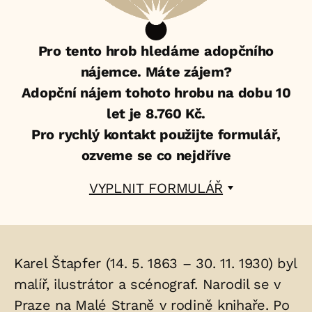
Pro tento hrob hledáme adopčního
nájemce. Máte zájem?
Adopční nájem tohoto hrobu na dobu 10
let je 8.760 Kč.
Pro rychlý kontakt použijte formulář,
ozveme se co nejdříve
VYPLNIT FORMULÁŘ
Životopis
Karel Štapfer (14. 5. 1863 – 30. 11. 1930) byl
osoby/osob
malíř, ilustrátor a scénograf. Narodil se v
Praze na Malé Straně v rodině knihaře. Po
uložených