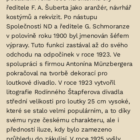
ředitele F. A. Šuberta jako aranžér, návrhář
kostýmů a rekvizit. Po nástupu
Společnosti ND a ředitele G. Schmoranze
v polovině roku 1900 byl jmenován šéfem
výpravy. Tuto funkci zastával až do svého
odchodu na odpočinek v roce 1923. Ve
spolupráci s firmou Antonína Münzbergera
pokračoval na tvorbě dekorací pro
loutkové divadlo. V roce 1923 vytvořil
litografie Rodinného Štapferova divadla
střední velikosti pro loutky 25 cm vysoké,
které se stalo velmi populárním, a to díky
svému ryze českému charakteru, ale i
předností iluze, kdy bylo zamezeno
průhledu do zákulisí. V roce 1925 vyšly