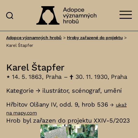
Adopce
významných
Adopce významných hrobů
>
Hroby zařazené do projektu
>
hrobů
Karel Štapfer
Karel Štapfer
⋆
14. 5. 1863, Praha –
†
30. 11. 1930, Praha
Kategorie →
ilustrátor
,
scénograf
,
umění
Hřbitov Olšany IV, odd. 9, hrob 536
→
ukaž
na mapy.com
Hrob byl zařazen do projektu XXIV-5/2023