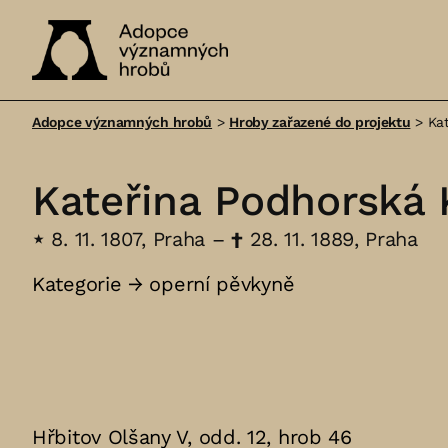
Adopce
významných
Adopce významných hrobů
>
Hroby zařazené do projektu
>
Ka
hrobů
Kateřina Podhorská
⋆
8. 11. 1807, Praha –
†
28. 11. 1889, Praha
Kategorie →
operní pěvkyně
Hřbitov Olšany V, odd. 12, hrob 46