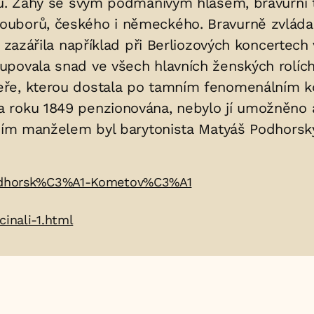
ru. Záhy se svým podmanivým hlasem, bravurní 
borů, českého i německého. Bravurně zvládala ja
, zazářila například při Berliozových koncertec
povala snad ve všech hlavních ženských rolích
eře, kterou dostala po tamním fenomenálním k
 roku 1849 penzionována, nebylo jí umožněno a
ejím manželem byl barytonista Matyáš Podhorský
_Podhorsk%C3%A1-Kometov%C3%A1
inali-1.html