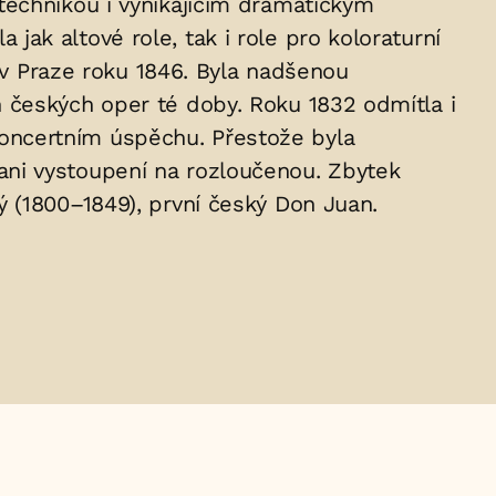
technikou i vynikajícím dramatickým
k altové role, tak i role pro koloraturní
h v Praze roku 1846. Byla nadšenou
 českých oper té doby. Roku 1832 odmítla i
oncertním úspěchu. Přestože byla
ni vystoupení na rozloučenou. Zbytek
 (1800–1849), první český Don Juan.