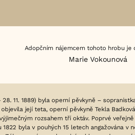
Adopčním nájemcem tohoto hrobu je 
Marie Vokounová
 – 28. 11. 1889) byla operní pěvkyně – sopranist
 objevila její teta, operní pěvkyně Tekla Badková
ýjimečným rozsahem tří oktáv. Poprvé veřejně zp
u 1822 byla v pouhých 15 letech angažována v