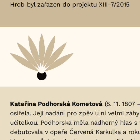
Hrob byl zařazen do projektu XIII-7/2015
Aktuální
adopční
nájemce:
Životopis
Kateřina Podhorská Kometová
(8. 11. 1807
osiřela. Její nadání pro zpěv u ní velmi záhy
osoby/osob
učitelkou. Podhorská měla nádherný hlas s v
uložených
debutovala v opeře Červená Karkulka a rok