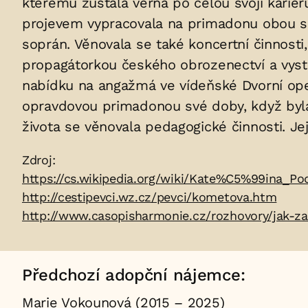
kterému zůstala věrná po celou svoji karié
v
projevem vypracovala na primadonu obou sou
hrobu:
soprán. Věnovala se také koncertní činnosti
propagátorkou českého obrozenectví a vystu
nabídku na angažmá ve vídeňské Dvorní op
opravdovou primadonou své doby, když byla
života se věnovala pedagogické činnosti. J
Zdroje:
Zdroj:
https://cs.wikipedia.org/wiki/Kate%C5%99ina
http://cestipevci.wz.cz/pevci/kometova.htm
http://www.casopisharmonie.cz/rozhovory/jak-zac
Předchozí adopční nájemce:
Marie Vokounová (2015 – 2025)