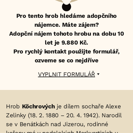
Pro tento hrob hledáme adopčního
nájemce. Máte zájem?
Adopční nájem tohoto hrobu na dobu 10
let je 9.880 Kč.
Pro rychlý kontakt použijte formulář,
ozveme se co nejdříve
VYPLNIT FORMULÁŘ
Životopis
Hrob
Köchrových
je dílem sochaře Alexe
osoby/osob
Zelinky (18. 2. 1880 – 20. 4. 1942). Narodil
se v Benátkách nad Jizerou, rodinné
uložených