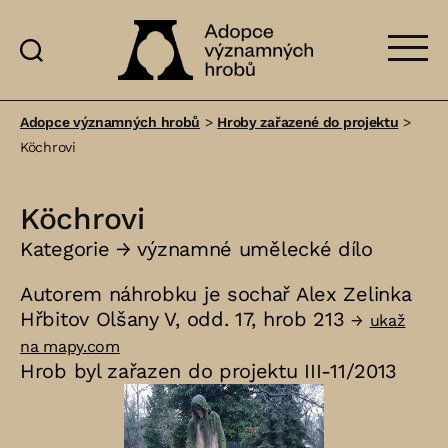
Adopce
významných
Adopce významných hrobů
>
Hroby zařazené do projektu
>
hrobů
Köchrovi
Köchrovi
Kategorie →
významné umělecké dílo
Autorem náhrobku je sochař Alex Zelinka
Hřbitov Olšany V, odd. 17, hrob 213
→
ukaž
na mapy.com
Hrob byl zařazen do projektu III-11/2013