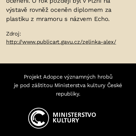
ocenění. O rok později byl v Plzni na
výstavě rovněž oceněn diplomem za
plastiku z mramoru s názvem Echo.
Zdroje:
Zdroj:
http://www.publicart.gavu.cz/zelinka-alex/
Projekt Adopce významných hrobů
je pod záštitou Ministerstva kultury České
republiky.