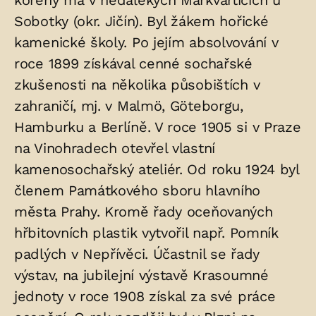
kořeny má v nedalekých Markvarticích u
v
Sobotky (okr. Jičín). Byl žákem hořické
hrobu:
kamenické školy. Po jejím absolvování v
roce 1899 získával cenné sochařské
zkušenosti na několika působištích v
zahraničí, mj. v Malmö, Göteborgu,
Hamburku a Berlíně. V roce 1905 si v Praze
na Vinohradech otevřel vlastní
kamenosochařský ateliér. Od roku 1924 byl
členem Památkového sboru hlavního
města Prahy. Kromě řady oceňovaných
hřbitovních plastik vytvořil např. Pomník
padlých v Nepřívěci. Účastnil se řady
výstav, na jubilejní výstavě Krasoumné
jednoty v roce 1908 získal za své práce