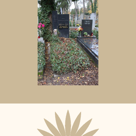
Aktuální
adopční
nájemce: