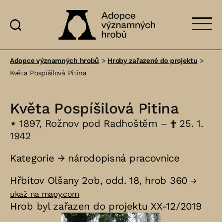
Adopce
významných
Adopce významných hrobů
>
Hroby zařazené do projektu
>
hrobů
Květa Pospíšilová Pitina
Květa Pospíšilová Pitina
⋆
1897, Rožnov pod Radhoštěm –
†
25. 1.
1942
Kategorie →
národopisná pracovnice
Hřbitov Olšany 2ob, odd. 18, hrob 360
→
ukaž na mapy.com
Hrob byl zařazen do projektu XX-12/2019