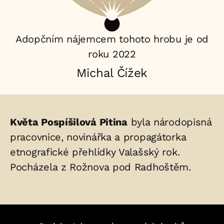
Adopčním nájemcem tohoto hrobu je od
roku 2022
Michal Čížek
Životopis
Květa Pospíšilová Pitina
byla národopisná
osoby/osob
pracovnice, novinářka a propagátorka
etnografické přehlídky Valašský rok.
uložených
Pocházela z Rožnova pod Radhoštěm.
v
hrobu: