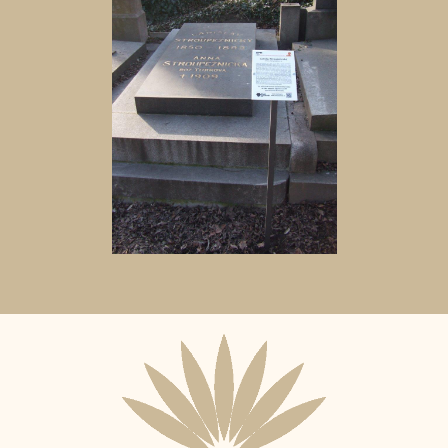
Aktuální
adopční
nájemce: