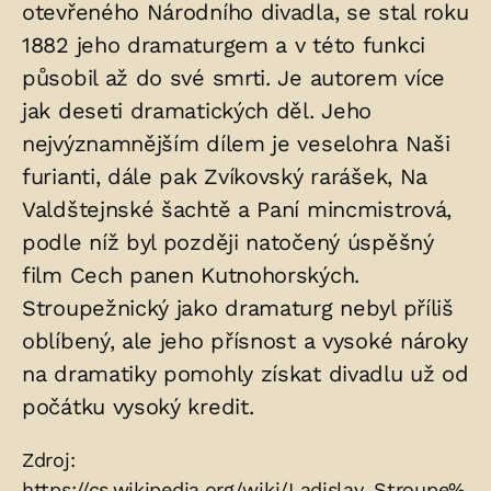
otevřeného Národního divadla, se stal roku
1882 jeho dramaturgem a v této funkci
působil až do své smrti. Je autorem více
jak deseti dramatických děl. Jeho
nejvýznamnějším dílem je veselohra Naši
furianti, dále pak Zvíkovský rarášek, Na
Valdštejnské šachtě a Paní mincmistrová,
podle níž byl později natočený úspěšný
film Cech panen Kutnohorských.
Stroupežnický jako dramaturg nebyl příliš
oblíbený, ale jeho přísnost a vysoké nároky
na dramatiky pomohly získat divadlu už od
počátku vysoký kredit.
Zdroje:
Zdroj:
https://cs.wikipedia.org/wiki/Ladislav_Stroupe%