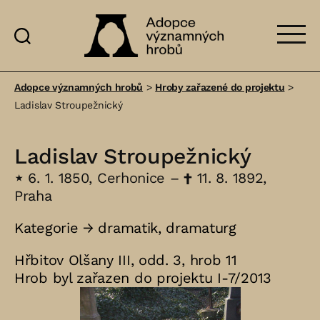
Adopce
významných
Adopce významných hrobů
>
Hroby zařazené do projektu
>
hrobů
Ladislav Stroupežnický
Ladislav Stroupežnický
⋆
6. 1. 1850, Cerhonice –
†
11. 8. 1892,
Praha
Kategorie →
dramatik
,
dramaturg
Hřbitov Olšany III, odd. 3, hrob 11
Hrob byl zařazen do projektu I-7/2013