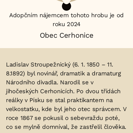
Adopčním nájemcem tohoto hrobu je od
roku 2024
Obec Cerhonice
Životopis
Ladislav Stroupežnický (6. 1. 1850 – 11.
osoby/osob
8.1892) byl novinář, dramatik a dramaturg
Národního divadla. Narodil se v
uložených
jihočeských Cerhonicích. Po dvou třídách
v
reálky v Písku se stal praktikantem na
hrobu:
velkostatku, kde byl jeho otec správcem. V
roce 1867 se pokusil o sebevraždu poté,
co se mylně domníval, že zastřelil člověka.