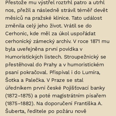
Přestože mu výstřel roztrhl patro a utrhl
nos, přežil a následně strávil téměř devět
měsíců na pražské klinice. Tato událost
změnila celý jeho život. Vrátil se do
Cerhonic, kde měl za úkol uspořádat
cerhonický zámecký archiv. V roce 1871 mu
byla uveřejněna první povídka v
Humoristických listech. Stroupežnický se
přestěhoval do Prahy a v humoristickém
psaní pokračoval. Přispíval i do Lumíra,
Šotka a Palečka. V Praze se stal
úředníkem první české Pojišťovací banky
(1872–1875) a poté magistrátním písařem
(1875–1882). Na doporučení Františka A.
Šuberta, ředitele po požáru nově