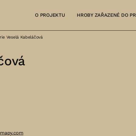
O PROJEKTU
HROBY ZAŘAZENÉ DO P
rie Veselá Kabeláčová
čová
 mapy.com