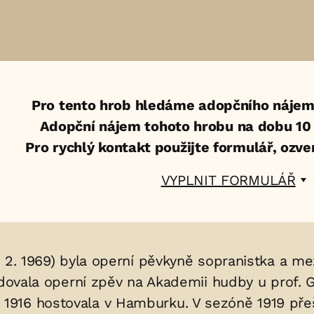
Pro tento hrob hledáme adopčního nájem
Adopční nájem tohoto hrobu na dobu 10 l
Pro rychlý kontakt použijte formulář, ozv
VYPLNIT FORMULÁŘ
0. 2. 1969) byla operní pěvkyně sopranistka a m
udovala operní zpěv na Akademii hudby u prof. G
1916 hostovala v Hamburku. V sezóně 1919 pře