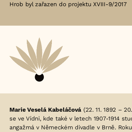
Hrob byl zařazen do projektu XVIII-9/2017
Životopis
Marie Veselá Kabeláčová
(22. 11. 1892 – 2
se ve Vídni, kde také v letech 1907-1914 st
osoby/osob
angažmá v Německém divadle v Brně. Roku 