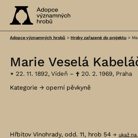
Adopce
významných
Adopce významných hrobů
>
Hroby zařazené do projektu
>
Ma
hrobů
Marie Veselá Kabelá
⋆
22. 11. 1892, Vídeň –
†
20. 2. 1969, Praha
Kategorie →
operní pěvkyně
Hřbitov Vinohrady, odd. 11, hrob 54
→
ukaž na