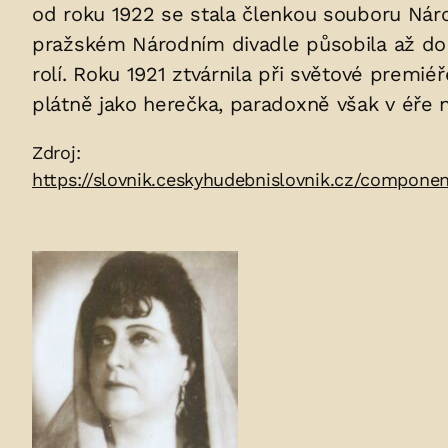
uložených
od roku 1922 se stala členkou souboru Náro
pražském Národním divadle působila až do r
v
rolí. Roku 1921 ztvárnila při světové premiéř
hrobu:
plátně jako herečka, paradoxně však v éře 
Zdroje:
Zdroj:
https://slovnik.ceskyhudebnislovnik.cz/compon
Fotogalerie: