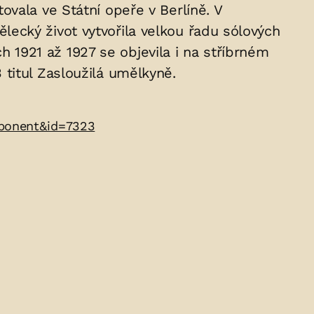
vala ve Státní opeře v Berlíně. V
ecký život vytvořila velkou řadu sólových
ch 1921 až 1927 se objevila i na stříbrném
titul Zasloužilá umělkyně.
mponent&id=7323