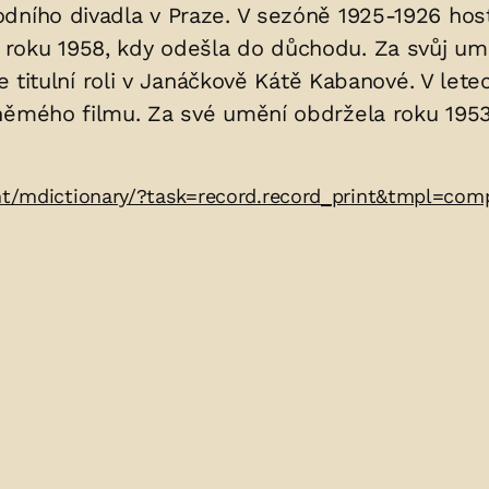
dního divadla v Praze. V sezóně 1925-1926 hosto
oku 1958, kdy odešla do důchodu. Za svůj uměl
e titulní roli v Janáčkově Kátě Kabanové. V lete
němého filmu. Za své umění obdržela roku 1953 
ent/mdictionary/?task=record.record_print&tmpl=co