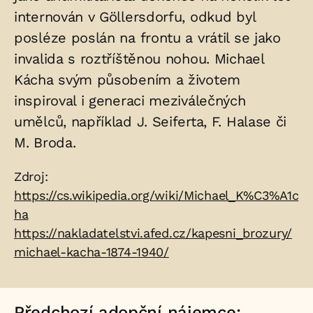
internován v Göllersdorfu, odkud byl
posléze poslán na frontu a vrátil se jako
invalida s roztříštěnou nohou. Michael
Kácha svým působením a životem
inspiroval i generaci meziválečných
umělců, například J. Seiferta, F. Halase či
M. Broda.
Zdroje:
Zdroj:
https://cs.wikipedia.org/wiki/Michael_K%C3%A1c
ha
https://nakladatelstvi.afed.cz/kapesni_brozury/
michael-kacha-1874-1940/
Předchozí adopční nájemce: