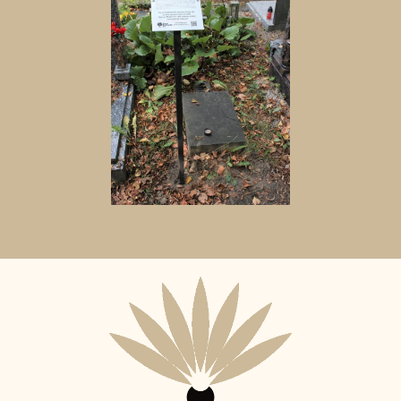
Aktuální
adopční
nájemce: