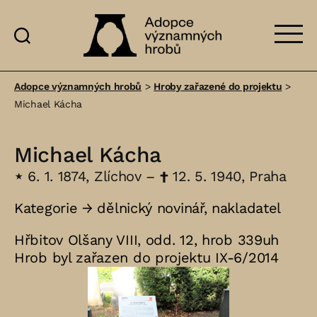
Adopce
významných
Adopce významných hrobů
>
Hroby zařazené do projektu
>
hrobů
Michael Kácha
Michael Kácha
⋆
6. 1. 1874, Zlíchov –
†
12. 5. 1940, Praha
Kategorie →
dělnický novinář
,
nakladatel
Hřbitov Olšany VIII, odd. 12, hrob 339uh
Hrob byl zařazen do projektu IX-6/2014