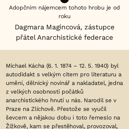
Adopčním nájemcem tohoto hrobu je od
roku
Dagmara Magincová, zástupce
přátel Anarchistické federace
Životopis
Michael Kácha (6. 1. 1874 – 12. 5. 1940) byl
osoby/osob
autodidakt s velkým citem pro literaturu a
umění, dělnický novinář a nakladatel, jedna
uložených
z velkých osobností počátků
v
anarchistického hnutí u nás. Narodil se v
hrobu:
Praze na Zlíchově. Přestože se vyučil
ševcem a nějakou dobu i toto řemeslo na
Žižkově, kam se přestěhoval, provozoval,