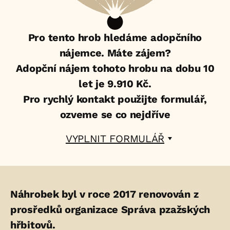
Pro tento hrob hledáme adopčního
nájemce. Máte zájem?
Adopční nájem tohoto hrobu na dobu 10
let je 9.910 Kč.
Pro rychlý kontakt použijte formulář,
ozveme se co nejdříve
VYPLNIT FORMULÁŘ
Životopis
Náhrobek byl v roce 2017 renovován z
osoby/osob
prosředků organizace Správa pzažských
hřbitovů.
uložených