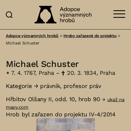
Adopce
významných
Adopce významných hrobů
>
Hroby zařazené do projektu
>
hrobů
Michael Schuster
Michael Schuster
⋆
7. 4. 1767, Praha –
†
20. 3. 1834, Praha
Kategorie →
právník
,
profesor práv
Hřbitov Olšany II, odd. 10, hrob 90
→
ukaž na
mapy.com
Hrob byl zařazen do projektu IV-4/2014