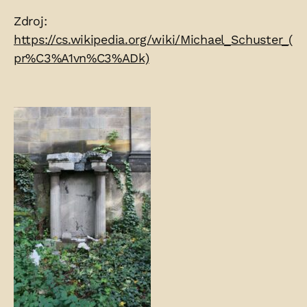
Zdroje:
Zdroj:
https://cs.wikipedia.org/wiki/Michael_Schuster_(
pr%C3%A1vn%C3%ADk)
Fotogalerie: