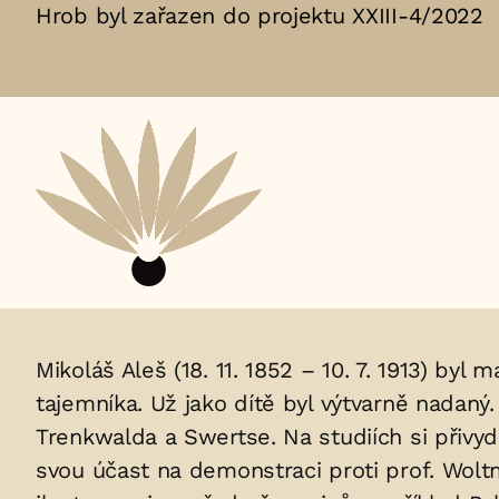
Hrob byl zařazen do projektu XXIII-4/2022
Aktuální
adopční
nájemce:
Životopis
Mikoláš Aleš (18. 11. 1852 – 10. 7. 1913) byl 
tajemníka. Už jako dítě byl výtvarně nadan
osoby/osob
Trenkwalda a Swertse. Na studiích si přivy
uložených
svou účast na demonstraci proti prof. Woltm