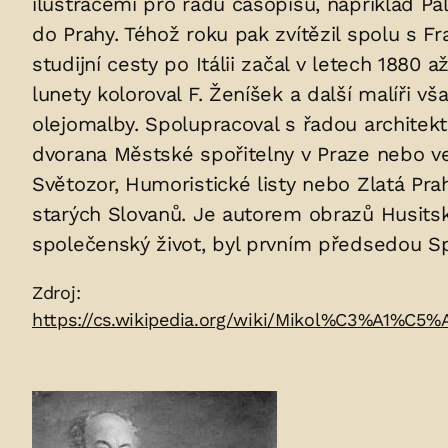
ilustracemi pro řadu časopisů, například Pal
v
do Prahy. Téhož roku pak zvítězil spolu s F
hrobu:
studijní cesty po Itálii začal v letech 1880
lunety koloroval F. Ženíšek a další malíři 
olejomalby. Spolupracoval s řadou architektů
dvorana Městské spořitelny v Praze nebo ves
Světozor, Humoristické listy nebo Zlatá Prah
starých Slovanů. Je autorem obrazů Husits
společenský život, byl prvním předsedou 
Zdroje:
Zdroj:
https://cs.wikipedia.org/wiki/Mikol%C3%A1%C5
Fotogalerie: