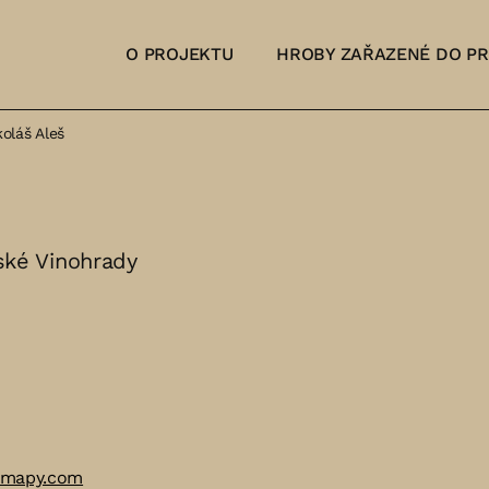
O PROJEKTU
HROBY ZAŘAZENÉ DO P
oláš Aleš
vské Vinohrady
 mapy.com