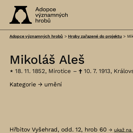
Adopce
významných
Adopce významných hrobů
>
Hroby zařazené do projektu
>
Mik
hrobů
Mikoláš Aleš
⋆
18. 11. 1852, Mirotice –
†
10. 7. 1913, Králo
Kategorie →
umění
Hřbitov Vyšehrad, odd. 12, hrob 60
→
ukaž na