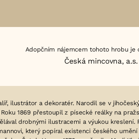
Adopčním nájemcem tohoto hrobu je 
Česká mincovna, a.s.
malíř, ilustrátor a dekoratér. Narodil se v jihoč
ý. Roku 1869 přestoupil z písecké reálky na pra
dělával drobnými ilustracemi a výukou kreslení.
annovi, který popíral existenci českého umění v