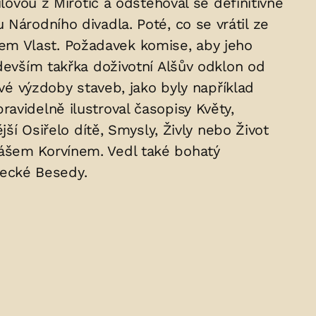
lovou z Mirotic a odstěhoval se definitivně
Národního divadla. Poté, co se vrátil ze
ázvem Vlast. Požadavek komise, aby jeho
edevším takřka doživotní Alšův odklon od
ové výzdoby staveb, jako byly například
avidelně ilustroval časopisy Květy,
ší Osiřelo dítě, Smysly, Živly nebo Život
yášem Korvínem. Vedl také bohatý
ecké Besedy.