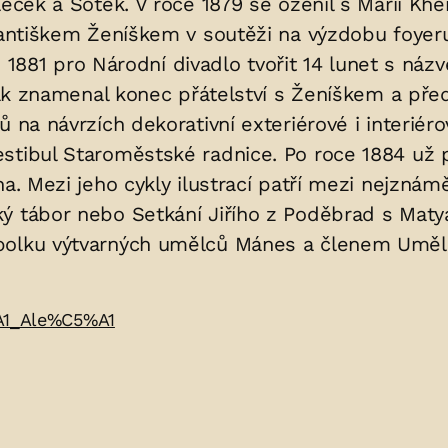
eček a Šotek. V roce 1879 se oženil s Marií Khei
rantiškem Ženíškem v soutěži na výzdobu foyeru 
 až 1881 pro Národní divadlo tvořit 14 lunet s n
však znamenal konec přátelství s Ženíškem a př
 na návrzích dekorativní exteriérové i interiér
tibul Staroměstské radnice. Po roce 1884 už pr
a. Mezi jeho cykly ilustrací patří mezi nejznáměj
ký tábor nebo Setkání Jiřího z Poděbrad s Mat
Spolku výtvarných umělců Mánes a členem Uměl
%A1_Ale%C5%A1