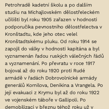
Petrohradě kadetní školu a po dalším
v
studiu na Michajlovském dělostřeleckém
hrobu:
učilišti byl roku 1905 zařazen v hodnosti
podporučíka pevnostního dělostřelectva v
Kronštadtu, kde jeho otec velel
Kronštadtskému pluku. Od roku 1914 se
zapojil do války v hodnosti kapitána a byl
vyznamenán řadou ruských válečných řádů
a vyznamenání. Po převratu v roce 1917
bojoval až do roku 1920 proti Rudé
armádě v řadách Dobrovolnické armády
generálů Kornilova, Denikina a Vrangela. Po
její evakuaci z Krymu byl až do roku 1922
ve vojenském táboře v Gallipoli. Po
demobilizaci v březnu téhož roku už v