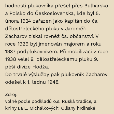
hodnosti plukovníka přešel přes Bulharsko
a Polsko do Československa, kde byl 5.
února 1924 zařazen jako kapitán do čs.
dělostřeleckého pluku v Jaroměři.
Zacharov získal rovněž čs. občanství. V
roce 1929 byl jmenován majorem a roku
1937 podplukovníkem. Při mobilizaci v roce
1938 velel 9. dělostřeleckému pluku 9.
pěší divize Hodža.
Do trvalé výslužby pak plukovník Zacharov
odešel k 1. lednu 1948.
Zdroje:
Zdroj:
volně podle podkladů o.s. Ruská tradice, a
knihy I.a L. Michálkových: Olšany hrdinské