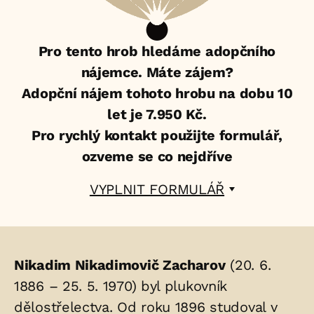
Pro tento hrob hledáme adopčního
nájemce. Máte zájem?
Adopční nájem tohoto hrobu na dobu 10
let je 7.950 Kč.
Pro rychlý kontakt použijte formulář,
ozveme se co nejdříve
VYPLNIT FORMULÁŘ
Životopis
Nikadim Nikadimovič Zacharov
(20. 6.
osoby/osob
1886 – 25. 5. 1970) byl plukovník
dělostřelectva. Od roku 1896 studoval v
uložených