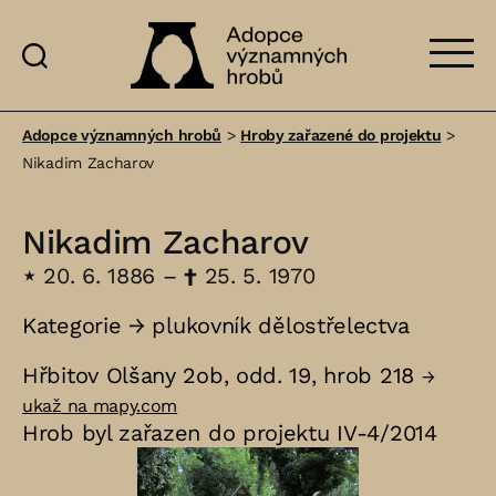
Adopce
významných
Adopce významných hrobů
>
Hroby zařazené do projektu
>
hrobů
Nikadim Zacharov
Nikadim Zacharov
⋆
20. 6. 1886 –
†
25. 5. 1970
Kategorie →
plukovník dělostřelectva
Hřbitov Olšany 2ob, odd. 19, hrob 218
→
ukaž na mapy.com
Hrob byl zařazen do projektu IV-4/2014