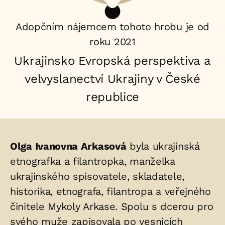
Adopčním nájemcem tohoto hrobu je od
roku 2021
Ukrajinsko Evropská perspektiva a
velvyslanectví Ukrajiny v České
republice
Životopis
Olga Ivanovna Arkasová
byla ukrajinská
osoby/osob
etnografka a filantropka, manželka
ukrajinského spisovatele, skladatele,
uložených
historika, etnografa, filantropa a veřejného
v
činitele Mykoly Arkase. Spolu s dcerou pro
hrobu:
svého muže zapisovala po vesnicích