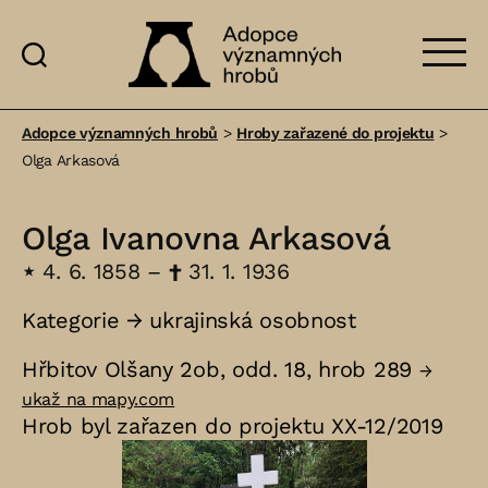
Adopce
významných
Adopce významných hrobů
>
Hroby zařazené do projektu
>
hrobů
Olga Arkasová
Olga Ivanovna Arkasová
⋆
4. 6. 1858 –
†
31. 1. 1936
Kategorie →
ukrajinská osobnost
Hřbitov Olšany 2ob, odd. 18, hrob 289
→
ukaž na mapy.com
Hrob byl zařazen do projektu XX-12/2019