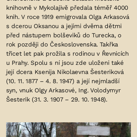
knihovně v Mykolajivě předala téměř 4000
knih. V roce 1919 emigrovala Olga Arkasová
s dcerou Oksanou a jejími dvěma dětmi
před nástupem bolševiků do Turecka, o
rok později do Československa. Takřka
třicet let pak prožila s rodinou v Řevnicích
u Prahy. Spolu s ní jsou zde uloženi také
její dcera Ksenija Nikolaevna Šesteriková
(10. 11. 1877 – 4. 8. 1947) a její nejmladší
syn, vnuk Olgy Arkasové, Ing. Volodymyr
Šesterik (31. 3. 1907 – 29. 10. 1948).
Fotogalerie: