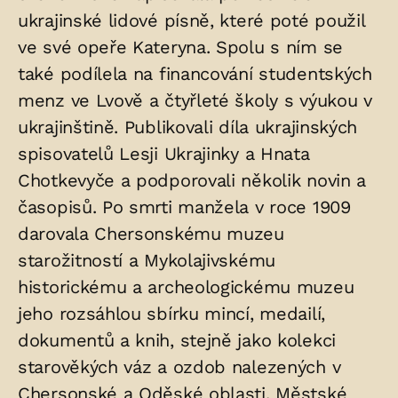
ukrajinské lidové písně, které poté použil
ve své opeře Kateryna. Spolu s ním se
také podílela na financování studentských
menz ve Lvově a čtyřleté školy s výukou v
ukrajinštině. Publikovali díla ukrajinských
spisovatelů Lesji Ukrajinky a Hnata
Chotkevyče a podporovali několik novin a
časopisů. Po smrti manžela v roce 1909
darovala Chersonskému muzeu
starožitností a Mykolajivskému
historickému a archeologickému muzeu
jeho rozsáhlou sbírku mincí, medailí,
dokumentů a knih, stejně jako kolekci
starověkých váz a ozdob nalezených v
Chersonské a Oděské oblasti. Městské