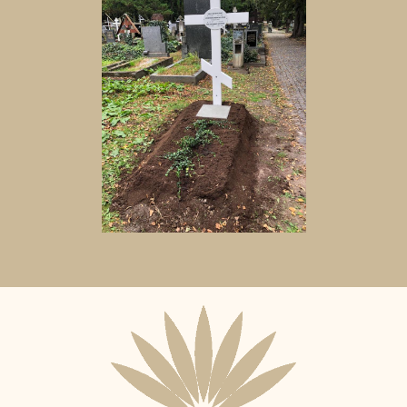
Aktuální
adopční
nájemce: