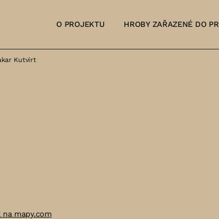
O PROJEKTU
HROBY ZAŘAZENÉ DO P
kar Kutvirt
ž na mapy.com