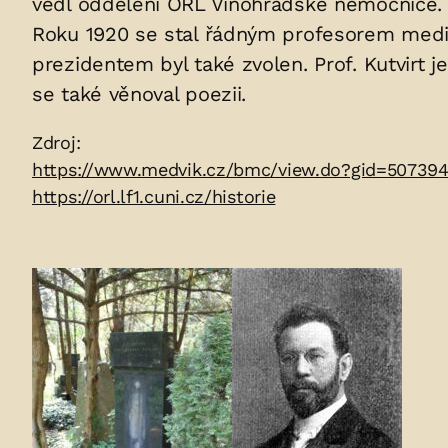
vedl oddělení ORL Vinohradské nemocnice.
v
Roku 1920 se stal řádným profesorem medicí
hrobu:
prezidentem byl také zvolen. Prof. Kutvirt 
se také věnoval poezii.
Zdroje:
Zdroj:
https://www.medvik.cz/bmc/view.do?gid=50739
https://orl.lf1.cuni.cz/historie
Fotogalerie: