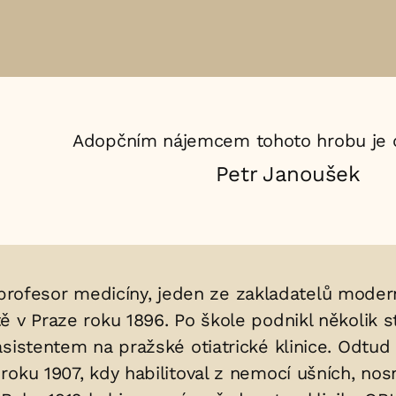
Adopčním nájemcem tohoto hrobu je 
Petr Janoušek
l profesor medicíny, jeden ze zakladatelů moderní
ě v Praze roku 1896. Po škole podnikl několik s
sistentem na pražské otiatrické klinice. Odtud 
oku 1907, kdy habilitoval z nemocí ušních, nosn