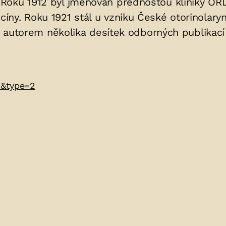
 Roku 1912 byl jmenován přednostou kliniky O
ny. Roku 1921 stál u vzniku České otorinolaryn
je autorem několika desítek odborných publikací
4&type=2