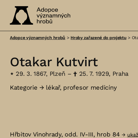
Adopce
významných
Adopce významných hrobů
>
Hroby zařazené do projektu
>
Ota
hrobů
Otakar Kutvirt
⋆
29. 3. 1867, Plzeň –
†
25. 7. 1929, Praha
Kategorie →
lékař
,
profesor medicíny
Hřbitov Vinohrady, odd. IV-III, hrob 84
→
uka