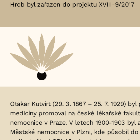
Hrob byl zařazen do projektu XVIII-9/2017
Aktuální
adopční
nájemce:
Životopis
Otakar Kutvirt (29. 3. 1867 – 25. 7. 1929) by
medicíny promoval na české lékařské fakult
osoby/osob
nemocnice v Praze. V letech 1900-1903 byl a
uložených
Městské nemocnice v Plzni, kde působil do r