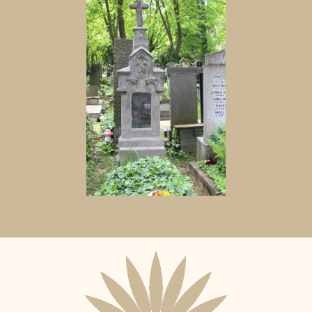
Aktuální
adopční
nájemce: