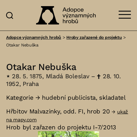
Adopce
významných
Adopce významných hrobů
>
Hroby zařazené do projektu
>
hrobů
Otakar Nebuška
Otakar Nebuška
⋆
28. 5. 1875, Mladá Boleslav –
†
28. 10.
1952, Praha
Kategorie →
hudební publicista
,
skladatel
Hřbitov Malvazinky, odd. FI, hrob 20
→
ukaž
na mapy.com
Hrob byl zařazen do projektu I-7/2013