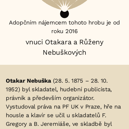
Adopčním nájemcem tohoto hrobu je od
roku 2016
vnuci Otakara a Růženy
Nebuškových
Životopis
Otakar Nebuška
(28. 5. 1875 – 28. 10.
osoby/osob
1952) byl skladatel, hudební publicista,
právník a především organizátor.
uložených
Vystudoval práva na PF UK v Praze, hře na
v
housle a klavír se učil u skladatelů F.
hrobu:
Gregory a B. Jeremiáše, ve skladbě byl