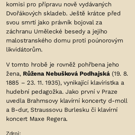
komisi pro přípravu nově vydávaných
Dvořákových skladeb. Ještě krátce před
svou smrtí jako právník bojoval za
záchranu Umělecké besedy a jejího
malostranského domu proti poúnorovým
likvidátorům.
V tomto hrobě je rovněž pohřbena jeho
žena,
Růžena Nebušková Podhajská
(19. 8.
1885 – 23. 11. 1935), vynikající klavíristka a
hudební pedagožka. Jako první v Praze
uvedla Brahmsovy klavírní koncerty d-moll
a B-dur, Straussovu Burlesku či klavírní
koncert Maxe Regera.
Zdroje:
Zdroj: