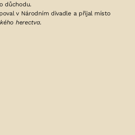
do důchodu.
poval v Národním divadle a přijal místo
ského herectva
.