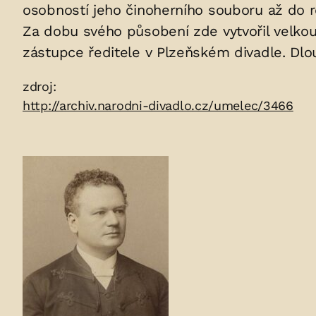
uložených
osobností jeho činoherního souboru až do 
Za dobu svého působení zde vytvořil velkou 
v
zástupce ředitele v Plzeňském divadle. Dl
hrobu:
Zdroje:
zdroj:
http://archiv.narodni-divadlo.cz/umelec/3466
Fotogalerie: