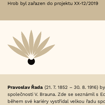
Hrob byl zařazen do projektu XX-12/2019
Životopis
Pravoslav Řada
(21. 7. 1852 – 30. 8. 1916) 
společnosti V. Brauna. Zde se seznámil s E
osoby/osob
během své kariéry vystřídal velkou řadu spo