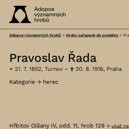
Adopce
významných
Adopce významných hrobů
>
Hroby zařazené do projektu
>
Pr
hrobů
Pravoslav Řada
⋆
21. 7. 1852, Turnov –
†
30. 8. 1916, Praha
Kategorie →
herec
Hřbitov Olšany IV, odd. 11, hrob 129
→
ukaž n