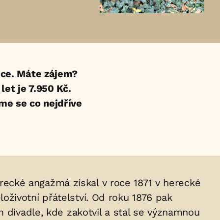
ce. Máte zájem?
et je 7.950 Kč.
eme se co nejdříve
 herecké angažmá získal v roce 1871 v herecké
životní přátelství. Od roku 1876 pak
m divadle, kde zakotvil a stal se významnou