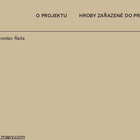
O PROJEKTU
HROBY ZAŘAZENÉ DO P
avoslav Řada
a mapy.com