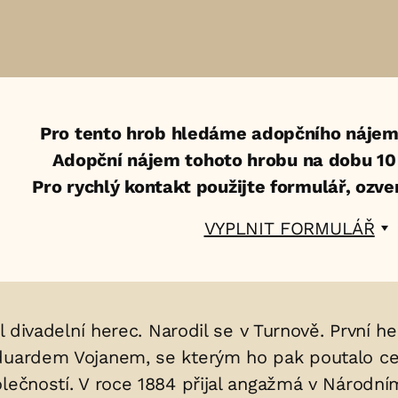
Pro tento hrob hledáme adopčního nájem
Adopční nájem tohoto hrobu na dobu 10 l
Pro rychlý kontakt použijte formulář, ozv
VYPLNIT FORMULÁŘ
byl divadelní herec. Narodil se v Turnově. První
duardem Vojanem, se kterým ho pak poutalo celo
lečností. V roce 1884 přijal angažmá v Národní