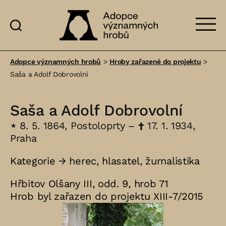
Adopce
významných
Adopce významných hrobů
>
Hroby zařazené do projektu
>
hrobů
Saša a Adolf Dobrovolní
Saša a Adolf Dobrovolní
⋆
8. 5. 1864, Postoloprty –
†
17. 1. 1934,
Praha
Kategorie →
herec
,
hlasatel
,
žurnalistika
Hřbitov Olšany III, odd. 9, hrob 71
Hrob byl zařazen do projektu XIII-7/2015