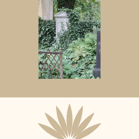
Aktuální
adopční
nájemce: