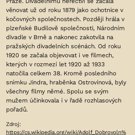
Praze. Divadelnímu herectví se začala
věnovat už od roku 1879 jako ochotnice v
kočovných společnostech. Později hrála v
plzeňské Budilově společnosti, Národním
divadle v Brně a nakonec zakotvila na
pražských divadelních scénách. Od roku
1920 se začala objevovat i ve filmech,
kterých v rozmezí let 1920 až 1933
natočila celkem 38. Kromě posledního
snímku Jindra, hraběnka Ostrovínová, byly
všechny filmy němé. Spolu se svým
mužem účinkovala i v řadě rozhlasových
pořadů.
Zdroje:
Zdroj:
https://cs.wikipedia.org/wiki/Adolf_Dobrovoln%