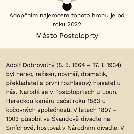
Adopčním nájemcem tohoto hrobu je od
roku 2022
Město Postoloprty
Životopis
Adolf Dobrovolný (8. 5. 1864 – 17. 1. 1934)
osoby/osob
byl herec, režisér, novinář, dramatik,
překladatel a první rozhlasový hlasatel u
uložených
nás. Narodil se v Postoloprtech u Loun.
v
Hereckou kariéru začal roku 1883 u
hrobu:
kočovných společností. V letech 1897 –
1903 působil ve Švandově divadle na
Smíchově, hostoval v Národním divadle. V