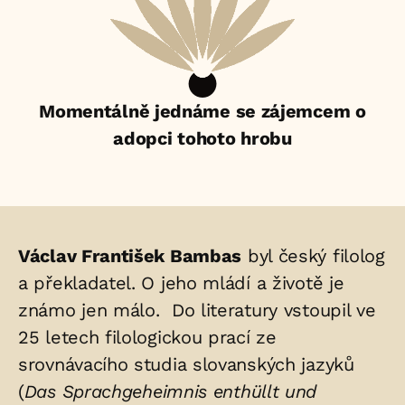
Momentálně jednáme se zájemcem o
adopci tohoto hrobu
Životopis
Václav František Bambas
byl český filolog
osoby/osob
a překladatel. O jeho mládí a životě je
známo jen málo. Do literatury vstoupil ve
uložených
25 letech filologickou prací ze
v
srovnávacího studia slovanských jazyků
hrobu:
(
Das Sprachgeheimnis enthüllt und