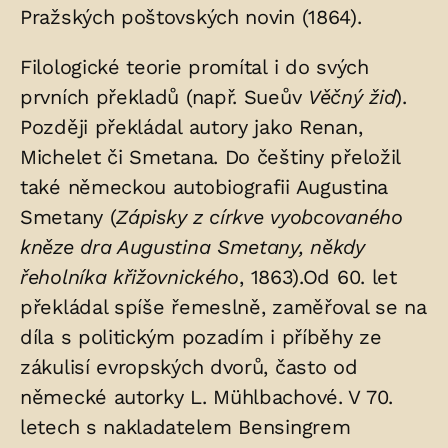
Pražských poštovských novin (1864).
Filologické teorie promítal i do svých
prvních překladů (např. Sueův
Věčný žid
).
Později překládal autory jako Renan,
Michelet či Smetana. Do češtiny přeložil
také německou autobiografii Augustina
Smetany (
Zápisky z církve vyobcovaného
kněze dra Augustina Smetany, někdy
řeholníka křižovnického
, 1863).Od 60. let
překládal spíše řemeslně, zaměřoval se na
díla s politickým pozadím i příběhy ze
zákulisí evropských dvorů, často od
německé autorky L. Mühlbachové. V 70.
letech s nakladatelem Bensingrem