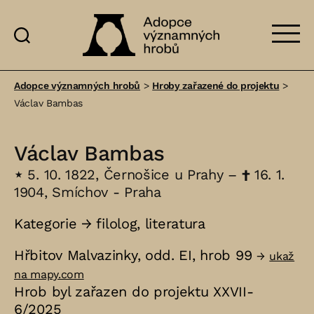
Adopce
významných
Adopce významných hrobů
>
Hroby zařazené do projektu
>
hrobů
Václav Bambas
Václav Bambas
⋆
5. 10. 1822, Černošice u Prahy –
†
16. 1.
1904, Smíchov - Praha
Kategorie →
filolog
,
literatura
Hřbitov Malvazinky, odd. EI, hrob 99
→
ukaž
na mapy.com
Hrob byl zařazen do projektu XXVII-
6/2025