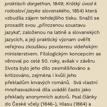
praktisch dargethan
, 1849;
Krátký úvod k
rodosloví jazyka slovanského
, 1854) která
vzbudila zájem tehdejšího tisku. Snažil se
prosadit svou „přirozenou soustavu
jazyka“, založenou na latině a slovanských
jazycích, a její praktický význam ověřit
veřejnou zkouškou povolenou vídeňským
ministerstvem. Filologickým koncepcím se
věnoval po celé 50. roky, avšak v závěru
života bylo jeho dílo zesměšňováno a
kritizováno, zejména i kvůli jeho
překladům krvavých románů. Svá vlastní
mnohasvazková díla uváděl často jako
překlady anonymních autorů. Psal články
do České včely (1846-), Hlasu (1864) a