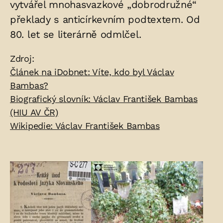
vytvářel mnohasvazkové „dobrodružné“
překlady s anticírkevním podtextem. Od
80. let se literárně odmlčel.
Zdroje:
Zdroj:
Článek na iDobnet: Víte, kdo byl Václav
Bambas?
Biografický slovník: Václav František Bambas
(HIU AV ČR)
Wikipedie: Václav František Bambas
Fotogalerie: