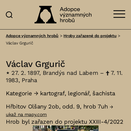
Adopce
významných
Adopce významných hrobů
>
Hroby zařazené do projektu
>
hrobů
Václav Grgurič
Václav Grgurič
⋆
27. 2. 1897, Brandýs nad Labem –
†
7. 11.
1983, Praha
Kategorie →
kartograf
,
legionář
,
šachista
Hřbitov Olšany 2ob, odd. 9, hrob 7uh
→
ukaž na mapy.com
Hrob byl zařazen do projektu XXIII-4/2022