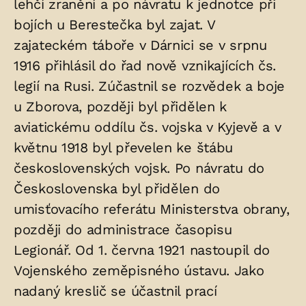
lehčí zranění a po návratu k jednotce při
bojích u Berestečka byl zajat. V
zajateckém táboře v Dárnici se v srpnu
1916 přihlásil do řad nově vznikajících čs.
legií na Rusi. Zúčastnil se rozvědek a boje
u Zborova, později byl přidělen k
aviatickému oddílu čs. vojska v Kyjevě a v
květnu 1918 byl převelen ke štábu
československých vojsk. Po návratu do
Československa byl přidělen do
umisťovacího referátu Ministerstva obrany,
později do administrace časopisu
Legionář. Od 1. června 1921 nastoupil do
Vojenského zeměpisného ústavu. Jako
nadaný kreslič se účastnil prací