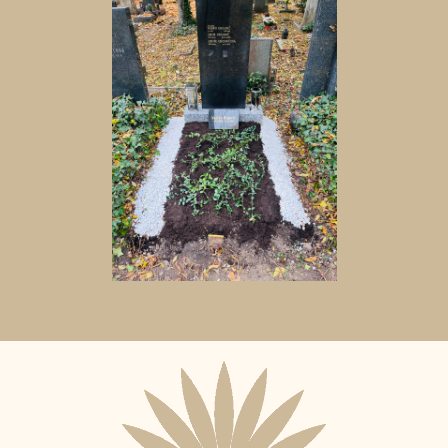
Aktuální
adopční
nájemce: