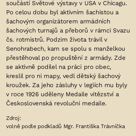
součástí Světové výstavy v USA v Chicagu.
Po celou dobu byl aktivním šachistou a
šachovým organizátorem armádních
šachových turnajů a přeborů v rámci Svazu
čs. rotmistrů. Podzim života trávil v
Senohrabech, kam se spolu s manželkou
přestěhoval po propuštění z armády. Zde
se aktivně podílel na práci pro obec,
kreslil pro ni mapy, vedl dětský šachový
kroužek. Za jeho zásluhy v legiích mu byly
v roce 1926 uděleny Medaile vítězství a
Československá revoluční medaile.
Zdroje:
Zdroj:
volně podle podkladů Mgr. Františka Trávníčka