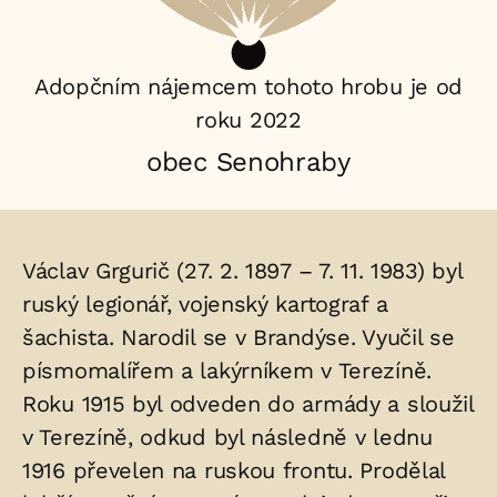
Adopčním nájemcem tohoto hrobu je od
roku 2022
obec Senohraby
Životopis
Václav Grgurič (27. 2. 1897 – 7. 11. 1983) byl
osoby/osob
ruský legionář, vojenský kartograf a
šachista. Narodil se v Brandýse. Vyučil se
uložených
písmomalířem a lakýrníkem v Terezíně.
v
Roku 1915 byl odveden do armády a sloužil
hrobu:
v Terezíně, odkud byl následně v lednu
1916 převelen na ruskou frontu. Prodělal