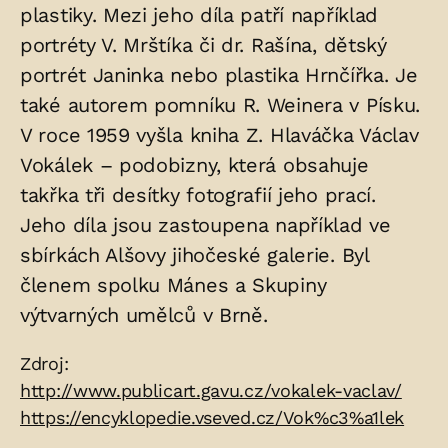
plastiky. Mezi jeho díla patří například
portréty V. Mrštíka či dr. Rašína, dětský
portrét Janinka nebo plastika Hrnčířka. Je
také autorem pomníku R. Weinera v Písku.
V roce 1959 vyšla kniha Z. Hlaváčka Václav
Vokálek – podobizny, která obsahuje
takřka tři desítky fotografií jeho prací.
Jeho díla jsou zastoupena například ve
sbírkách Alšovy jihočeské galerie. Byl
členem spolku Mánes a Skupiny
výtvarných umělců v Brně.
Zdroje:
Zdroj:
http://www.publicart.gavu.cz/vokalek-vaclav/
https://encyklopedie.vseved.cz/Vok%c3%a1lek