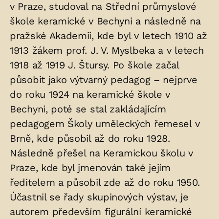
v Praze, studoval na Střední průmyslové
uložených
škole keramické v Bechyni a následně na
v
pražské Akademii, kde byl v letech 1910 až
hrobu:
1913 žákem prof. J. V. Myslbeka a v letech
1918 až 1919 J. Štursy. Po škole začal
působit jako výtvarný pedagog – nejprve
do roku 1924 na keramické škole v
Bechyni, poté se stal zakládajícím
pedagogem Školy uměleckých řemesel v
Brně, kde působil až do roku 1928.
Následně přešel na Keramickou školu v
Praze, kde byl jmenován také jejím
ředitelem a působil zde až do roku 1950.
Účastnil se řady skupinových výstav, je
autorem především figurální keramické