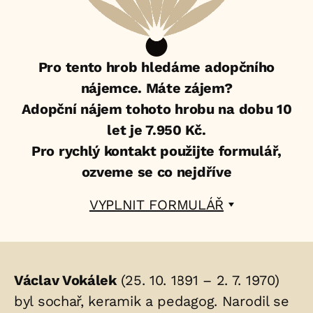
Pro tento hrob hledáme adopčního
nájemce. Máte zájem?
Adopční nájem tohoto hrobu na dobu 10
let je 7.950 Kč.
Pro rychlý kontakt použijte formulář,
ozveme se co nejdříve
VYPLNIT FORMULÁŘ
Životopis
Václav Vokálek
(25. 10. 1891 – 2. 7. 1970)
osoby/osob
byl sochař, keramik a pedagog. Narodil se