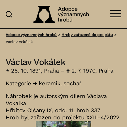
Adopce
významných
Adopce významných hrobů
>
Hroby zařazené do projektu
>
hrobů
Václav Vokálek
Václav Vokálek
⋆
25. 10. 1891, Praha –
†
2. 7. 1970, Praha
Kategorie →
keramik
,
sochař
Náhrobek je autorským dílem Václava
Vokálka
Hřbitov Olšany IX, odd. 11, hrob 337
Hrob byl zařazen do projektu XXIII-4/2022