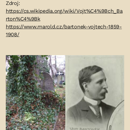
Zdroje:
Zdroj:
https://cs.wikipedia.org/wiki/Vojt%C4%9Bch_Ba
rton%C4%9Bk
https://www.marold.cz/bartonek-vojtech-1859-
1908/
Fotogalerie: