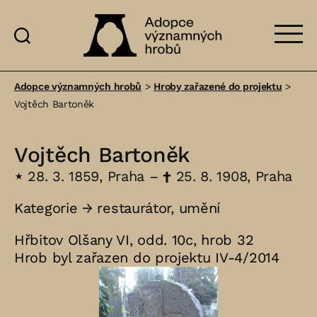
Adopce
významných
Adopce významných hrobů
>
Hroby zařazené do projektu
>
hrobů
Vojtěch Bartoněk
Vojtěch Bartoněk
⋆
28. 3. 1859, Praha –
†
25. 8. 1908, Praha
Kategorie →
restaurátor
,
umění
Hřbitov Olšany VI, odd. 10c, hrob 32
Hrob byl zařazen do projektu IV-4/2014