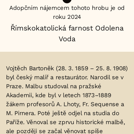
Adopčním nájemcem tohoto hrobu je od
roku 2024
Římskokatolická farnost Odolena
Voda
Životopis
Vojtěch Bartoněk (28. 3. 1859 – 25. 8. 1908)
osoby/osob
byl český malíř a restaurátor. Narodil se v
Praze. Malbu studoval na pražské
uložených
Akademii, kde byl v letech 1873–1889
v
žákem profesorů A. Lhoty, Fr. Sequense a
hrobu:
M. Pirnera. Poté ještě odjel na studia do
Paříže. Věnoval se zprvu historické malbě,
ale později se začal věnovat spíše