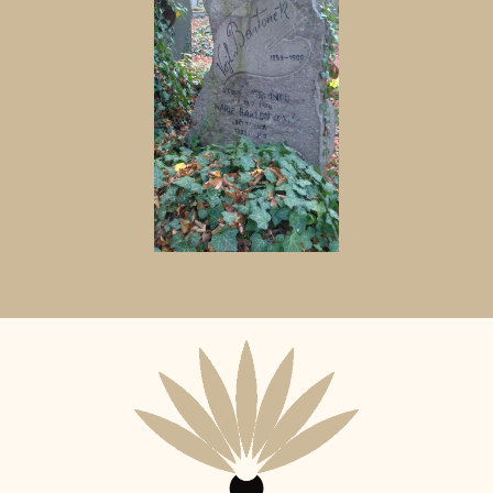
Aktuální
adopční
nájemce: