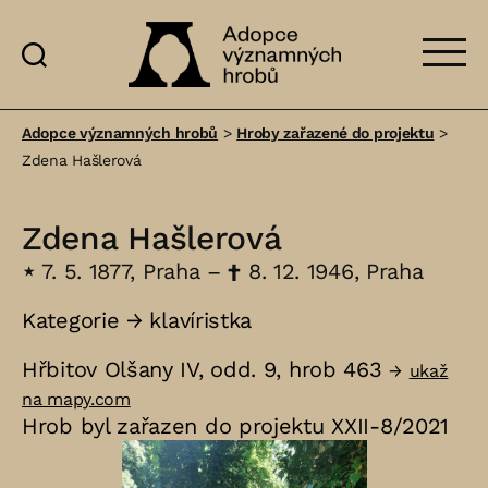
Adopce
významných
Adopce významných hrobů
>
Hroby zařazené do projektu
>
hrobů
Zdena Hašlerová
Zdena Hašlerová
⋆
7. 5. 1877, Praha –
†
8. 12. 1946, Praha
Kategorie →
klavíristka
Hřbitov Olšany IV, odd. 9, hrob 463
→
ukaž
na mapy.com
Hrob byl zařazen do projektu XXII-8/2021