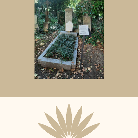
Aktuální
adopční
nájemce: