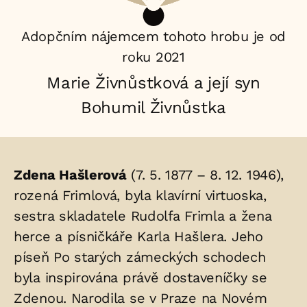
Adopčním nájemcem tohoto hrobu je od
roku 2021
Marie Živnůstková a její syn
Bohumil Živnůstka
Životopis
Zdena Hašlerová
(7. 5. 1877 – 8. 12. 1946),
osoby/osob
rozená Frimlová, byla klavírní virtuoska,
sestra skladatele Rudolfa Frimla a žena
uložených
herce a písničkáře Karla Hašlera. Jeho
v
píseň Po starých zámeckých schodech
hrobu:
byla inspirována právě dostaveníčky se
Zdenou. Narodila se v Praze na Novém