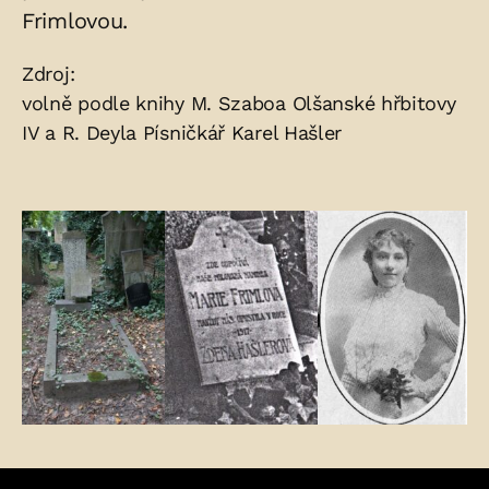
Frimlovou.
Zdroje:
Zdroj:
volně podle knihy M. Szaboa Olšanské hřbitovy
IV a R. Deyla Písničkář Karel Hašler
Fotogalerie: