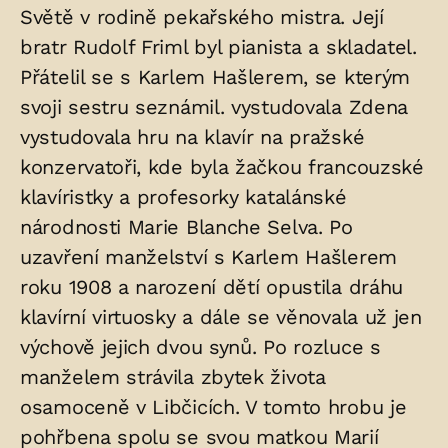
Světě v rodině pekařského mistra. Její
bratr Rudolf Friml byl pianista a skladatel.
Přátelil se s Karlem Hašlerem, se kterým
svoji sestru seznámil. vystudovala Zdena
vystudovala hru na klavír na pražské
konzervatoři, kde byla žačkou francouzské
klavíristky a profesorky katalánské
národnosti Marie Blanche Selva. Po
uzavření manželství s Karlem Hašlerem
roku 1908 a narození dětí opustila dráhu
klavírní virtuosky a dále se věnovala už jen
výchově jejich dvou synů. Po rozluce s
manželem strávila zbytek života
osamoceně v Libčicích. V tomto hrobu je
pohřbena spolu se svou matkou Marií