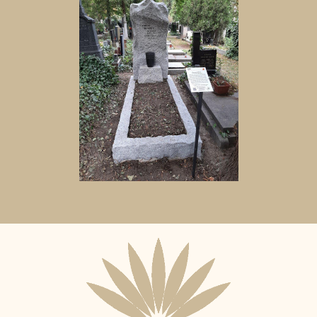
Aktuální
adopční
nájemce: