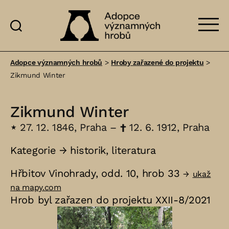
Adopce
významných
Adopce významných hrobů
>
Hroby zařazené do projektu
>
hrobů
Zikmund Winter
Zikmund Winter
⋆
27. 12. 1846, Praha –
†
12. 6. 1912, Praha
Kategorie →
historik
,
literatura
Hřbitov Vinohrady, odd. 10, hrob 33
→
ukaž
na mapy.com
Hrob byl zařazen do projektu XXII-8/2021