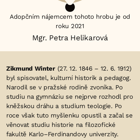
Adopčním nájemcem tohoto hrobu je od
roku 2021
Mgr. Petra Helikarová
Životopis
Zikmund Winter
(27. 12. 1846 – 12. 6. 1912)
osoby/osob
byl spisovatel, kulturní historik a pedagog.
Narodil se v pražské rodině zvoníka. Po
uložených
studiu na gymnáziu se nejprve rozhodl pro
v
kněžskou dráhu a studium teologie. Po
hrobu:
roce však tuto myšlenku opustil a začal se
věnovat studiu historie na filozofické
fakultě Karlo–Ferdinandovy univerzity.