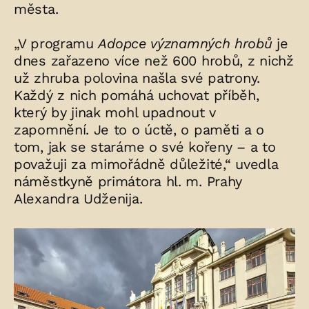
města.
„V programu
Adopce významných hrobů
je
dnes zařazeno více než 600 hrobů, z nichž
už zhruba polovina našla své patrony.
Každý z nich pomáhá uchovat příběh,
který by jinak mohl upadnout v
zapomnění. Je to o úctě, o paměti a o
tom, jak se staráme o své kořeny – a to
považuji za mimořádně důležité,“ uvedla
náměstkyně primátora hl. m. Prahy
Alexandra Udženija.