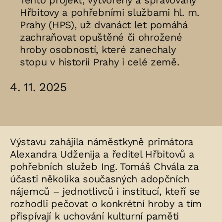
Tento projekt, vytvořený a spravovaný
Hřbitovy a pohřebními službami hl. m.
Prahy (HPS), už dvanáct let pomáhá
zachraňovat opuštěné či ohrožené
hroby osobností, které zanechaly
stopu v historii Prahy i celé země.
4. 11. 2025
Výstavu zahájila náměstkyně primátora
Alexandra Udženija a ředitel Hřbitovů a
pohřebních služeb Ing. Tomáš Chvála za
účasti několika současných adopčních
nájemců – jednotlivců i institucí, kteří se
rozhodli pečovat o konkrétní hroby a tím
přispívají k uchování kulturní paměti