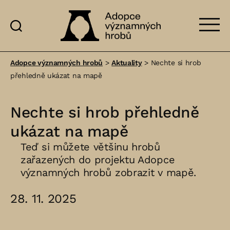
Adopce
významných
Adopce významných hrobů
>
Aktuality
>
Nechte si hrob
hrobů
přehledně ukázat na mapě
Nechte si hrob přehledně
ukázat na mapě
Teď si můžete většinu hrobů
zařazených do projektu Adopce
významných hrobů zobrazit v mapě.
28. 11. 2025