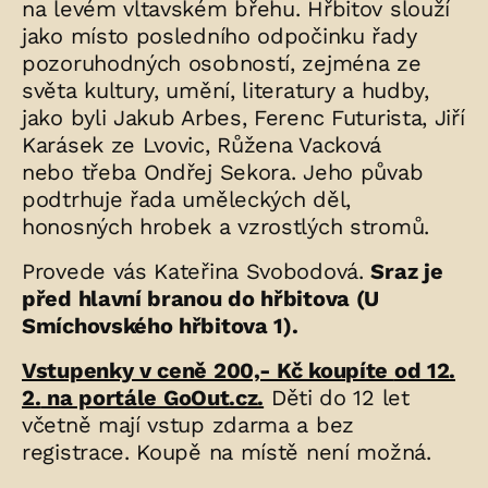
na levém vltavském břehu. Hřbitov slouží
jako místo posledního odpočinku řady
pozoruhodných osobností, zejména ze
světa kultury, umění, literatury a hudby,
jako byli Jakub Arbes, Ferenc Futurista, Jiří
Karásek ze Lvovic, Růžena Vacková
nebo třeba Ondřej Sekora. Jeho půvab
podtrhuje řada uměleckých děl,
honosných hrobek a vzrostlých stromů.
Provede vás Kateřina Svobodová.
Sraz je
před hlavní branou do hřbitova (U
Smíchovského hřbitova 1).
Vstupenky v ceně 200,- Kč koupíte
od 12.
2.
na portále GoOut.cz.
Děti do 12 let
včetně mají vstup zdarma a bez
registrace. Koupě na místě není možná.