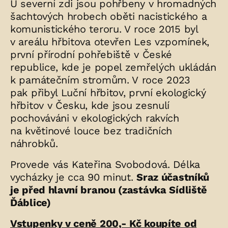
U severní zdi jsou pohřbeny v hromadných
šachtových hrobech oběti nacistického a
komunistického teroru. V roce 2015 byl
v areálu hřbitova otevřen Les vzpomínek,
první přírodní pohřebiště v České
republice, kde je popel zemřelých ukládán
k památečním stromům. V roce 2023
pak přibyl Luční hřbitov, první ekologický
hřbitov v Česku, kde jsou zesnulí
pochováváni v ekologických rakvích
na květinové louce bez tradičních
náhrobků.
Provede vás Kateřina Svobodová. Délka
vycházky je cca 90 minut.
Sraz účastníků
je před hlavní branou (zastávka Sídliště
Ďáblice)
Vstupenky v ceně 200,- Kč koupíte
od