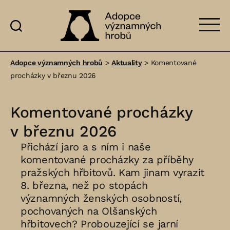
Adopce
významných
Adopce významných hrobů
>
Aktuality
>
Komentované
hrobů
procházky v březnu 2026
Komentované procházky
v březnu 2026
Přichází jaro a s ním i naše
komentované procházky za příběhy
pražských hřbitovů. Kam jinam vyrazit
8. března, než po stopách
významných ženských osobností,
pochovaných na Olšanských
hřbitovech? Probouzející se jarní