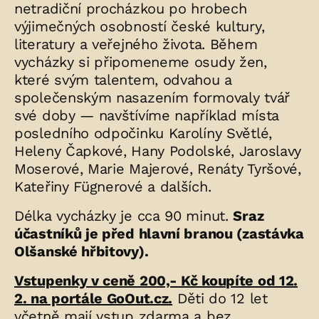
netradiční procházkou po hrobech
výjimečných osobností české kultury,
literatury a veřejného života. Během
vycházky si připomeneme osudy žen,
které svým talentem, odvahou a
společenským nasazením formovaly tvář
své doby — navštívíme například místa
posledního odpočinku Karolíny Světlé,
Heleny Čapkové, Hany Podolské, Jaroslavy
Moserové, Marie Majerové, Renáty Tyršové,
Kateřiny Fügnerové a dalších.
Délka vycházky je cca 90 minut.
Sraz
účastníků je před hlavní branou (zastávka
Olšanské hřbitovy).
Vstupenky v ceně 200,- Kč koupíte od 12.
2. na portále GoOut.cz.
Děti do 12 let
včetně mají vstup zdarma a bez