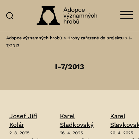
Adopce
významných
Adopce významných hrobů
>
Hroby zařazené do projektu
>
I-
hrobů
7/2013
I-7/2013
Josef Jiří
Karel
Karel
Kolár
Sladkovský
Slavkovs
2. 8. 2025
26. 4. 2025
26. 4. 2025