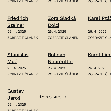
ČLÁNEK:
ČLÁNEK:
ČLÁNEK:
ZOBRAZIT ČLÁNEK
ZOBRAZIT ČLÁNEK
ZOBRAZIT ČL
JOSEF
KAREL
KAREL
JIŘÍ
SLADKOVSKÝ
SLAVKOVSKÝ
Friedrich
Zora Sladká
Karel Ptá
KOLÁR
–
–
Steiner
Dolci
–
26. 4. 2025
26. 4. 2025
26. 4. 2025
ČLÁNEK:
ČLÁNEK:
ČLÁNEK:
ZOBRAZIT ČLÁNEK
ZOBRAZIT ČLÁNEK
ZOBRAZIT ČL
FRIEDRICH
ZORA
KAREL
STEINER
SLADKÁ
PTÁČEK
Stanislav
Bohdan
Karel Lier
–
DOLCI
–
Muž
Neureutter
–
26. 4. 2025
26. 4. 2025
26. 4. 2025
ČLÁNEK:
ČLÁNEK:
ČLÁNEK:
ZOBRAZIT ČLÁNEK
ZOBRAZIT ČLÁNEK
ZOBRAZIT ČL
STANISLAV
BOHDAN
KAREL
MUŽ
NEUREUTTER
LIER
Gustav
–
–
–
…
1
2
6
STARŠÍ
→
Jaroš
Stránkování
26. 4. 2025
příspěvků
ČLÁNEK:
ZOBRAZIT ČLÁNEK