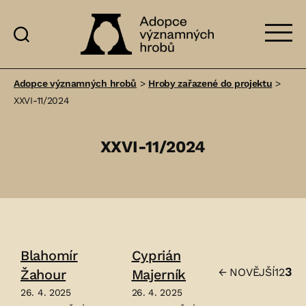
Adopce
významných
Adopce významných hrobů
>
Hroby zařazené do projektu
>
hrobů
XXVI-11/2024
XXVI-11/2024
Blahomír
Cyprián
3
←
NOVĚJŠÍ
1
2
Žahour
Majerník
Stránko
26. 4. 2025
26. 4. 2025
příspěv