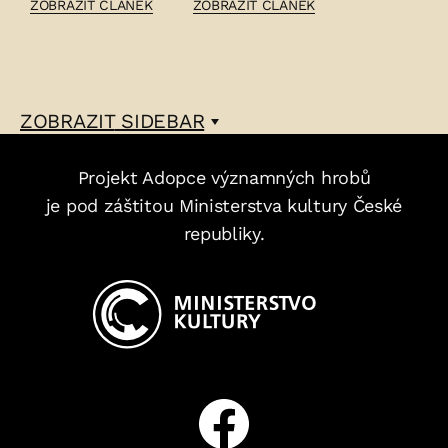
ČLÁNEK:
ČLÁNEK:
ZOBRAZIT ČLÁNEK
ZOBRAZIT ČLÁNEK
BLAHOMÍR
CYPRIÁN
ŽAHOUR
MAJERNÍK
–
–
ZOBRAZIT
SIDEBAR
Projekt Adopce významných hrobů
je pod záštitou Ministerstva kultury České
republiky.
Facebook