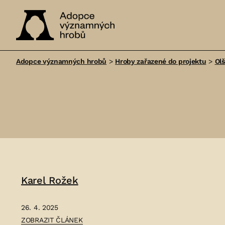
Adopce
významných
Adopce významných hrobů
>
Hroby zařazené do projektu
>
Ol
hrobů
Karel Rožek
26. 4. 2025
ČLÁNEK:
ZOBRAZIT ČLÁNEK