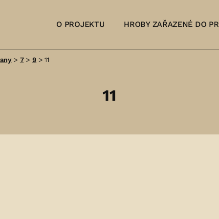
O PROJEKTU
HROBY ZAŘAZENÉ DO P
šany
>
7
>
9
>
11
11