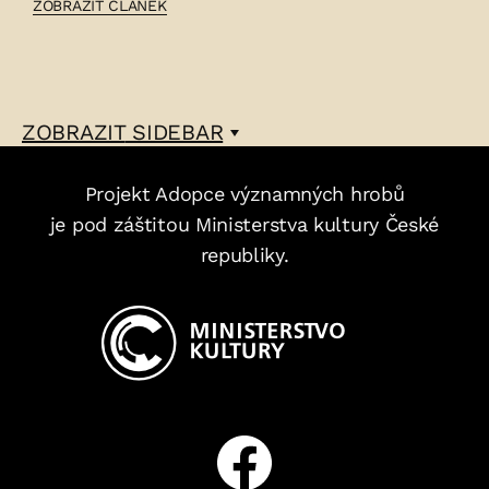
ČLÁNEK:
ZOBRAZIT ČLÁNEK
DIMITRIJ
MEJSNER
–
ZOBRAZIT
SIDEBAR
Projekt Adopce významných hrobů
je pod záštitou Ministerstva kultury České
republiky.
Facebook