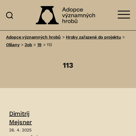
Adopce
významných
Adopce významných hrobů
>
Hroby zařazené do projektu
>
hrobů
Olšany
>
2ob
>
19
>
113
113
Dimitrij
Mejsner
26. 4. 2025