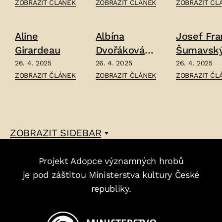
ČLÁNEK:
ČLÁNEK:
ČLÁNEK:
ZOBRAZIT ČLÁNEK
ZOBRAZIT ČLÁNEK
ZOBRAZIT ČL
VRATISLAV
ALOIS
ROBERT
PASOVSKÝ
KIRNIG
BARTELMUS
Aline
Albína
Josef Fra
–
–
–
Girardeau
Dvořáková
Šumavsk
Mráčková
26. 4. 2025
26. 4. 2025
26. 4. 2025
ČLÁNEK:
ČLÁNEK:
ČLÁNEK:
ZOBRAZIT ČLÁNEK
ZOBRAZIT ČLÁNEK
ZOBRAZIT ČL
ALINE
ALBÍNA
JOSEF
GIRARDEAU
DVOŘÁKOVÁ
FRANTA
–
MRÁČKOVÁ
ŠUMAVSKÝ
–
–
ZOBRAZIT
SIDEBAR
Projekt Adopce významných hrobů
je pod záštitou Ministerstva kultury České
republiky.