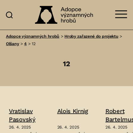
Adopce
významných
Adopce významných hrobů
>
Hroby zařazené do projektu
>
hrobů
Olšany
>
4
>
12
12
Vratislav
Alois Kirnig
Robert
Pasovský
Bartelmu
26. 4. 2025
26. 4. 2025
26. 4. 2025