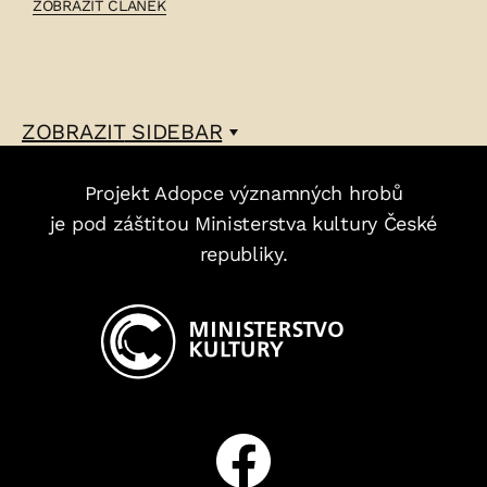
ČLÁNEK:
ZOBRAZIT ČLÁNEK
ADOLF
NÁCOVSKÝ
–
ZOBRAZIT
SIDEBAR
Projekt Adopce významných hrobů
je pod záštitou Ministerstva kultury České
republiky.
Facebook