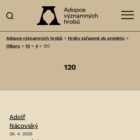
Adopce
významných
Adopce významných hrobů
>
Hroby zařazené do projektu
>
hrobů
Olšany
>
10
>
4
>
120
120
Adolf
Nácovský
26. 4. 2025