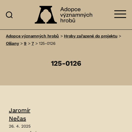
Adopce
významných
Adopce významných hrobů
>
Hroby zařazené do projektu
>
hrobů
Olšany
>
9
>
7
>
125-0126
125-0126
Jaromír
Nečas
26. 4. 2025