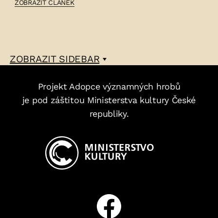
ČLÁNEK:
ZOBRAZIT ČLÁNEK
JAROMÍR
NEČAS
–
ZOBRAZIT
SIDEBAR
Projekt Adopce významných hrobů
je pod záštitou Ministerstva kultury České
republiky.
Facebook