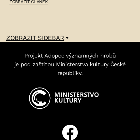
ČLÁNEK:
ZOBRAZIT ČLÁNEK
BARBORA
LEDVINKOVÁ
–
ZOBRAZIT
SIDEBAR
Projekt Adopce významných hrobů
je pod záštitou Ministerstva kultury České
republiky.
Facebook