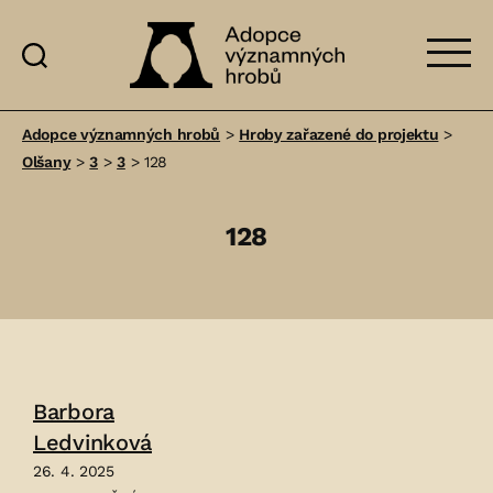
Adopce
významných
Adopce významných hrobů
>
Hroby zařazené do projektu
>
hrobů
Olšany
>
3
>
3
>
128
128
Barbora
Ledvinková
26. 4. 2025