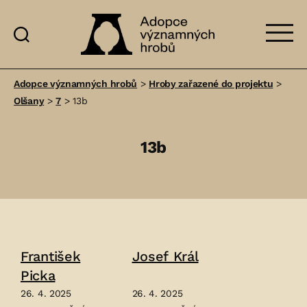
Adopce
významných
Adopce významných hrobů
>
Hroby zařazené do projektu
>
hrobů
Olšany
>
7
>
13b
13b
František
Josef Král
Picka
26. 4. 2025
26. 4. 2025