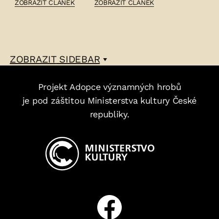
ČLÁNEK:
ČLÁNEK:
ZOBRAZIT ČLÁNEK
ZOBRAZIT ČLÁNEK
FRANTIŠEK
JOSEF
PICKA
KRÁL
–
–
ZOBRAZIT
SIDEBAR
Projekt Adopce významných hrobů
je pod záštitou Ministerstva kultury České
republiky.
Facebook