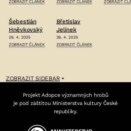
ČLÁNEK:
ČLÁNEK:
ČLÁNEK:
ZOBRAZIT ČLÁNEK
ZOBRAZIT ČLÁNEK
ZOBRAZIT ČL
ELEONORA
FRANTIŠEK
JAN
ZEYEROVÁ
ŠEBOR
NEPOMUK
Šebestián
Břetislav
–
–
MAÝR
Hněvkovský
Jelínek
–
26. 4. 2025
26. 4. 2025
ČLÁNEK:
ČLÁNEK:
ZOBRAZIT ČLÁNEK
ZOBRAZIT ČLÁNEK
ŠEBESTIÁN
BŘETISLAV
HNĚVKOVSKÝ
JELÍNEK
–
–
ZOBRAZIT
SIDEBAR
Projekt Adopce významných hrobů
je pod záštitou Ministerstva kultury České
republiky.