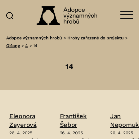
Adopce
významných
Adopce významných hrobů
>
Hroby zařazené do projektu
>
hrobů
Olšany
>
4
>
14
14
Eleonora
František
Jan
Zeyerová
Šebor
Nepomuk
Maýr
26. 4. 2025
26. 4. 2025
26. 4. 2025