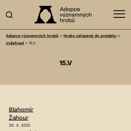
Adopce
významných
Adopce významných hrobů
>
Hroby zařazené do projektu
>
hrobů
Vyšehrad
>
15.V
15.V
Blahomír
Žahour
26. 4. 2025