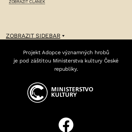
ČLÁNEK:
ZOBRAZIT ČLÁNEK
BLAHOMÍR
ŽAHOUR
–
ZOBRAZIT
SIDEBAR
Projekt Adopce významných hrobů
je pod záštitou Ministerstva kultury České
republiky.
Facebook