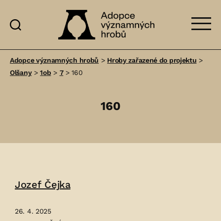
Adopce
významných
Adopce významných hrobů
>
Hroby zařazené do projektu
>
hrobů
Olšany
>
1ob
>
7
>
160
160
Jozef Čejka
26. 4. 2025