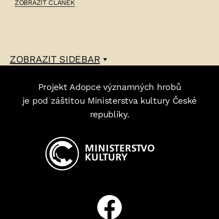
ČLÁNEK:
ZOBRAZIT ČLÁNEK
JOZEF
ČEJKA
–
ZOBRAZIT
SIDEBAR
Projekt Adopce významných hrobů
je pod záštitou Ministerstva kultury České
republiky.
Facebook