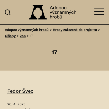
Adopce
významných
Adopce významných hrobů
>
Hroby zařazené do projektu
>
hrobů
Olšany
>
2ob
>
17
17
Fedor Švec
26. 4. 2025