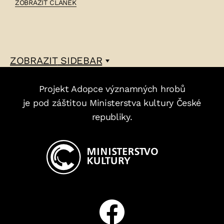
ČLÁNEK:
ZOBRAZIT ČLÁNEK
FEDOR
ŠVEC
–
ZOBRAZIT
SIDEBAR
Projekt Adopce významných hrobů
je pod záštitou Ministerstva kultury České
republiky.
Facebook