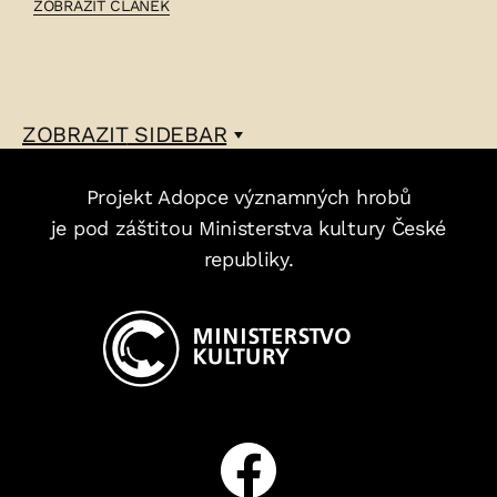
ČLÁNEK:
ZOBRAZIT ČLÁNEK
FELIX
SOJKOWSKI
–
ZOBRAZIT
SIDEBAR
Projekt Adopce významných hrobů
je pod záštitou Ministerstva kultury České
republiky.
Facebook