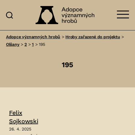
Adopce
významných
Adopce významných hrobů
>
Hroby zařazené do projektu
>
hrobů
Olšany
>
2
>
1
>
195
195
Felix
Sojkowski
26. 4. 2025