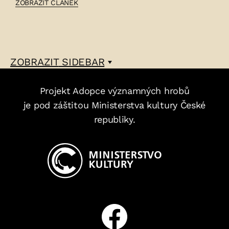
ČLÁNEK:
ZOBRAZIT ČLÁNEK
FRANTIŠEK
ŠERACKÝ
–
ZOBRAZIT
SIDEBAR
Projekt Adopce významných hrobů
je pod záštitou Ministerstva kultury České
republiky.
Facebook