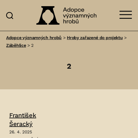
Adopce
významných
Adopce významných hrobů
>
Hroby zařazené do projektu
>
hrobů
Záběhlice
>
2
2
František
Šeracký
26. 4. 2025