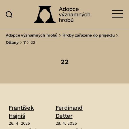
Adopce
významných
Adopce významných hrobů
>
Hroby zařazené do projektu
>
hrobů
Olšany
>
7
>
22
22
František
Ferdinand
Hajniš
Detter
26. 4. 2025
26. 4. 2025