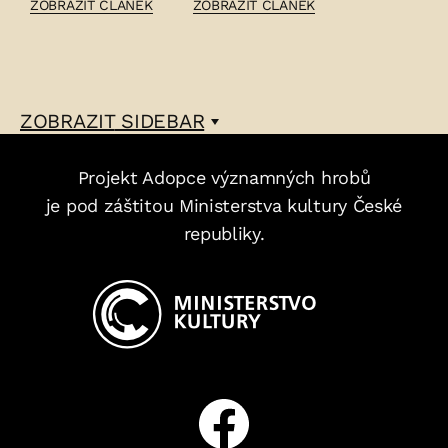
ČLÁNEK:
ČLÁNEK:
ZOBRAZIT ČLÁNEK
ZOBRAZIT ČLÁNEK
FRANTIŠEK
FERDINAND
HAJNIŠ
DETTER
–
–
ZOBRAZIT
SIDEBAR
Projekt Adopce významných hrobů
je pod záštitou Ministerstva kultury České
republiky.
Facebook