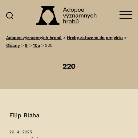
Adopce
významných
Adopce významných hrobů
>
Hroby zařazené do projektu
>
hrobů
Olšany
>
9
>
10a
>
220
220
Filip Bláha
26. 4. 2025