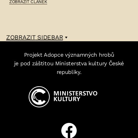
ČLÁNEK:
ZOBRAZIT ČLÁNEK
FILIP
BLÁHA
–
ZOBRAZIT
SIDEBAR
Projekt Adopce významných hrobů
je pod záštitou Ministerstva kultury České
republiky.
Facebook